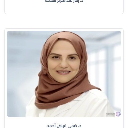
د. إيثار عبدالعزيز سلامة
د. ضحى فياض أحمد