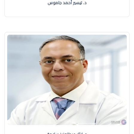
د. تيسير أحمد جاموس