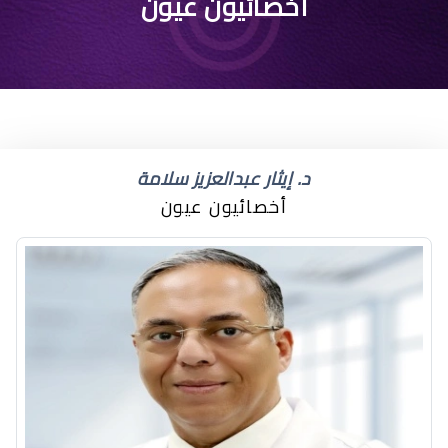
دكتور عيون اطفال شرق
أخصائيون عيون
أبها
د. إيثار عبدالعزيز سلامة
أخصائيون عيون