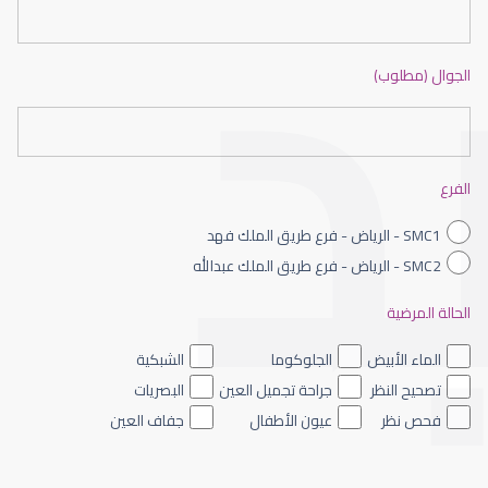
الجوال (مطلوب)
طبيب عيون شمال الرياض
الفرع
SMC1 - الرياض - فرع طريق الملك فهد
SMC2 - الرياض - فرع طريق الملك عبدالله
الحالة المرضية
طبيب عيون الرياض
الماء الأبيض
الجلوكوما
الشبكية
تصحيح النظر
جراحة تجميل العين
البصريات
فحص نظر
عيون الأطفال
جفاف العين