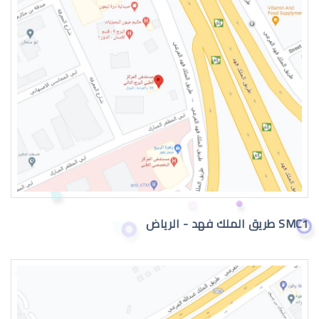
طبيب عيون اطفال في الرياض
دكتور عيون
SMC1 طريق الملك فهد - الرياض
دكتور عيون واتس اب