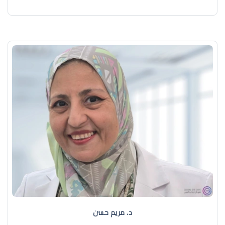
د. مريم حسن