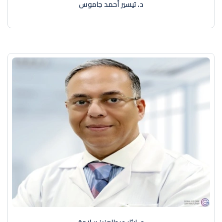
د. تيسير أحمد جاموس