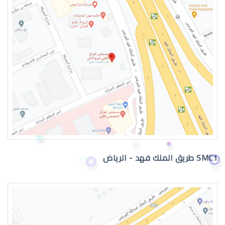
طبيب عيون اطفال في الرياض
دكتور عيون
SMC1 طريق الملك فهد - الرياض
دكتور عيون واتس اب