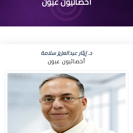
افضل طبيب عيون جنوب
أخصائيون عيون
أبها
د. إيثار عبدالعزيز سلامة
أخصائيون عيون