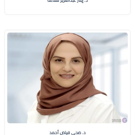
د. إيثار عبدالعزيز سلامة
د. ضحى فياض أحمد