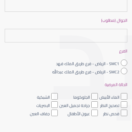
الجوال (مطلوب)
طبيب عيون شمال الرياض
الفرع
SMC1 - الرياض - فرع طريق الملك فهد
SMC2 - الرياض - فرع طريق الملك عبدالله
الحالة المرضية
طبيب عيون الرياض
الماء الأبيض
الجلوكوما
الشبكية
تصحيح النظر
جراحة تجميل العين
البصريات
فحص نظر
عيون الأطفال
جفاف العين