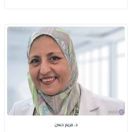
د. مريم حسن