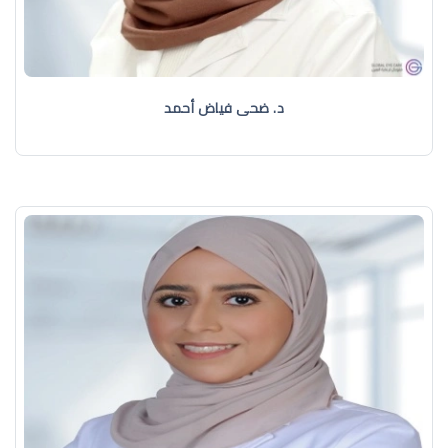
د. ضحى فياض أحمد