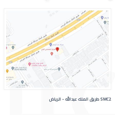
دكتور عيون واتس اب
رقم دكتور عيون للاستشاره
SMC2 طريق الملك عبدالله - الرياض
افضل دكتور عيون في السعودية