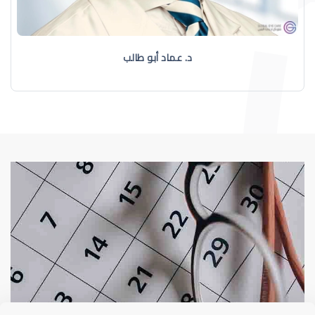
د. عماد أبو طالب
طبيب عيون
د إيثار عبدالعزيز سلامة