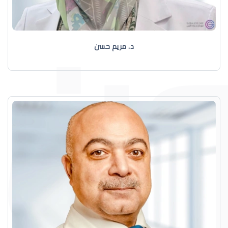
د. مريم حسن