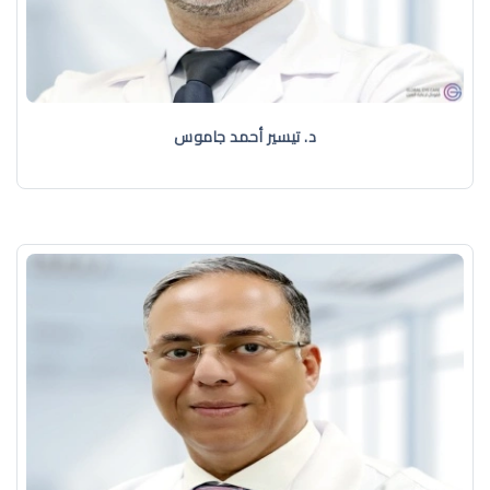
د. تيسير أحمد جاموس