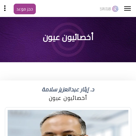
حجز موعد
افضل دكتور عيون بأبها
أخصائيون عيون
تويتر
د. إيثار عبدالعزيز سلامة
أخصائيون عيون