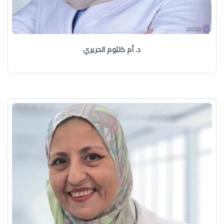
د. أم كلثوم الحريري