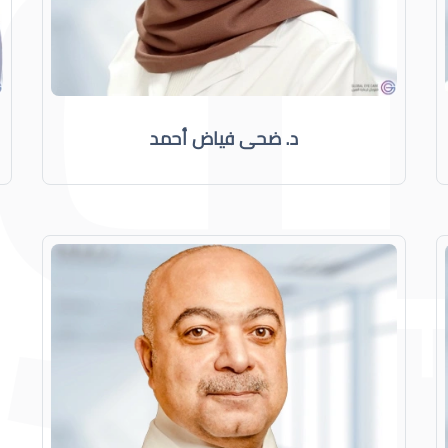
د. ضحى فياض أحمد