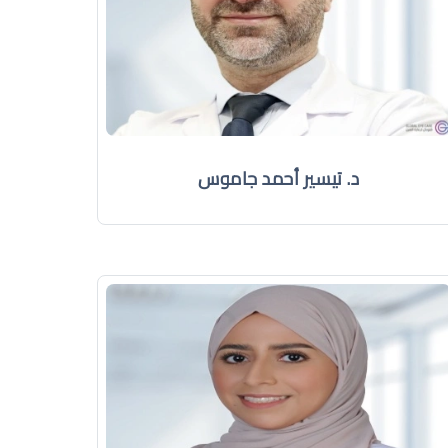
د. تيسير أحمد جاموس