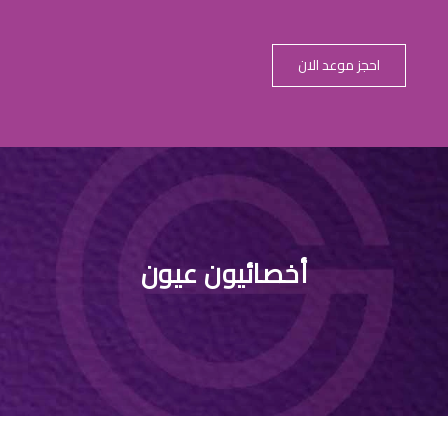
احجز موعد الان
 دكتور عيون الد
أخصائيون عيون
الرياض