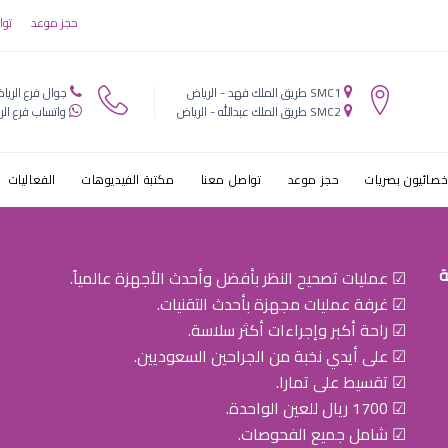
عيون الدار الب
حجز موعد
توا
SMC1 طريق الملك فهد - الرياض
جوال فرع الريا
SMC2 طريق الملك عبدالله - الرياض
واتساب فرع الر
خصائيون بصريات
حجز موعد
تواصل معنا
مكتبة الفيديوهات
الفعاليات
ة
☑ عمليات تصحيح النظر بأفضل وأحدث الأجهزة عالمياً.
☑ غرفة عمليات مجهزة بأحدث التقنيات.
☑ راحة أكبر وإجراءات أكثر سلاسة.
☑ على أيدي نخبة من الجراحين السعوديين.
☑ تقسيط على تمارا.
☑ 1700 ريال للعين الواحدة.
☑ شامل جميع الفحوصات.