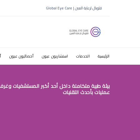
افضل دكتور 
قلوبال لرعاية العين | Global Eye Care
الرياض
الرئيسية
الخدمات
استشاريون عيون
أخصائيون عيون
أ
بيئة طبية متكاملة داخل أحد أكبر المستشفيات وغرف
عمليات بأحدث التقنيات