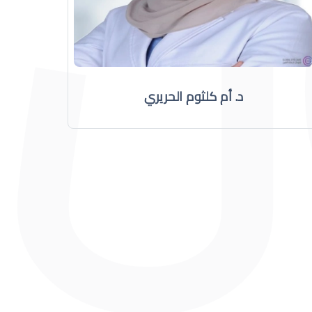
د. أم كلثوم الحريري