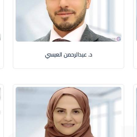
د. عبدالرحمن العبسي