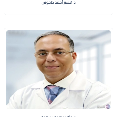
د. تيسير أحمد جاموس