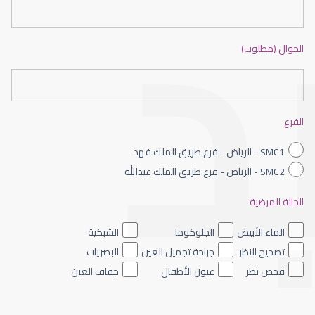
الجوال (مطلوب)
طبيب عيون شمال الرياض
الفرع
SMC1 - الرياض - فرع طريق الملك فهد
SMC2 - الرياض - فرع طريق الملك عبدالله
الحالة المرضية
طبيب عيون الرياض
الماء الأبيض
الجلوكوما
الشبكية
تصحيح النظر
جراحة تجميل العين
البصريات
فحص نظر
عيون الأطفال
جفاف العين