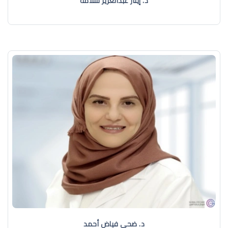
د. إيثار عبدالعزيز سلامة
د. ضحى فياض أحمد