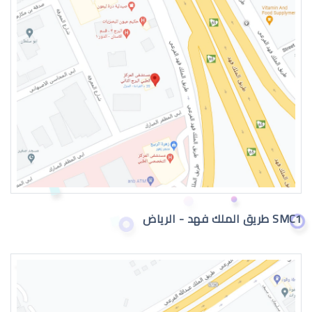
طبيب عيون اطفال في الرياض
دكتور عيون
SMC1 طريق الملك فهد - الرياض
دكتور عيون واتس اب