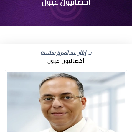
افضل دكتور عيون اطفال
أخصائيون عيون
العزيزية الرياض
د. إيثار عبدالعزيز سلامة
أخصائيون عيون