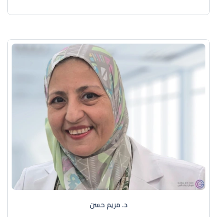
د. مريم حسن