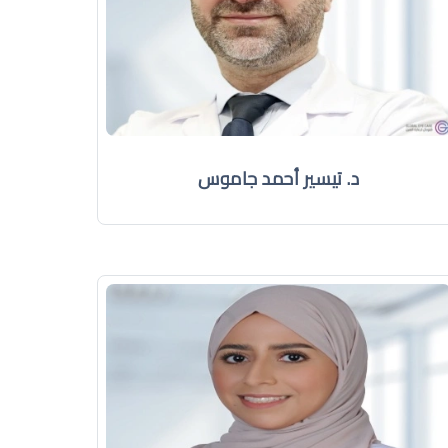
د. تيسير أحمد جاموس