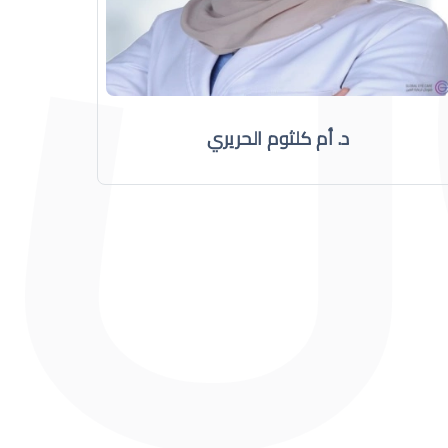
د. أم كلثوم الحريري