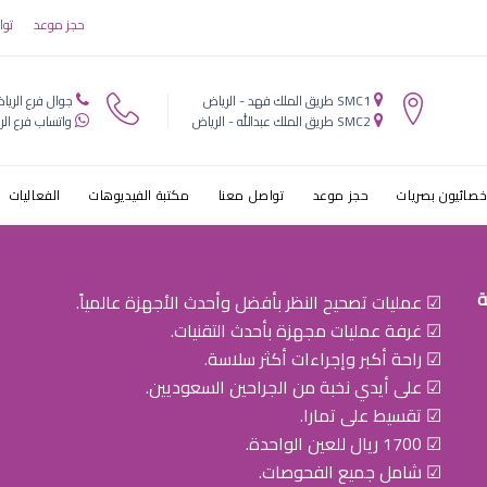
 عيون في الس
حجز موعد
توا
SMC1 طريق الملك فهد - الرياض
جوال فرع الريا
SMC2 طريق الملك عبدالله - الرياض
واتساب فرع الر
خصائيون بصريات
حجز موعد
تواصل معنا
مكتبة الفيديوهات
الفعاليات
ة
☑ عمليات تصحيح النظر بأفضل وأحدث الأجهزة عالمياً.
☑ غرفة عمليات مجهزة بأحدث التقنيات.
☑ راحة أكبر وإجراءات أكثر سلاسة.
☑ على أيدي نخبة من الجراحين السعوديين.
☑ تقسيط على تمارا.
☑ 1700 ريال للعين الواحدة.
☑ شامل جميع الفحوصات.