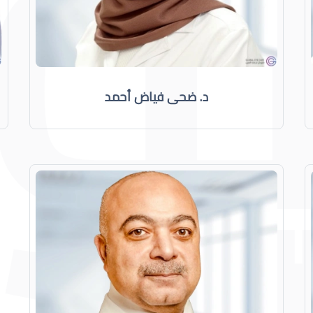
د. ضحى فياض أحمد