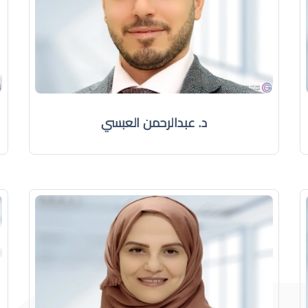
د. عبدالرحمن العبسي