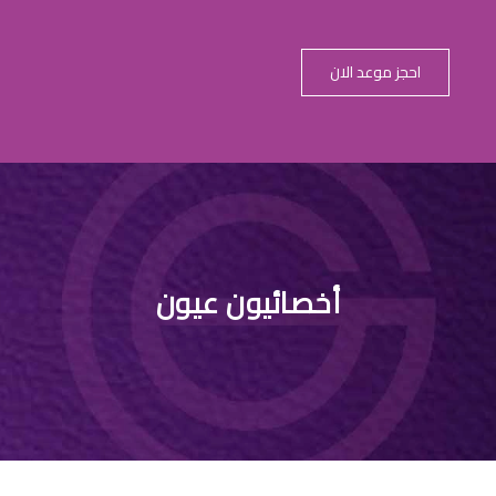
احجز موعد الان
دكتور عيون ف
أخصائيون عيون