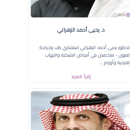
د. يحيى أحمد الزهراني
لدكتور يحيى أحمد الزهراني استشاري طب وجراحة
لعيون - متخصص في أمراض الشبكية والتهاب
لقزحية وأورام ...
إقرأ المزيد