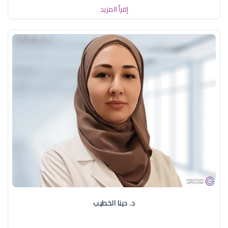
إقرأ المزيد
د. دينا الخطيب