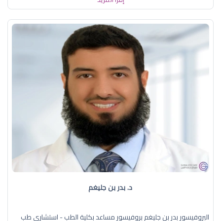
د. بدر بن جليغم
البروفيسور بدر بن جليغم بروفيسور مساعد بكلية الطب - استشاري طب