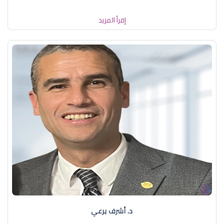
إقرأ المزيد
د. أشرف برعي