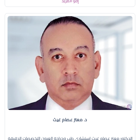
إقرأ المزيد
د. معتز عصام غيث
الدكتور معتز عصام غيث استشاري طب وجراحة العيون التخصصات الدقيقة