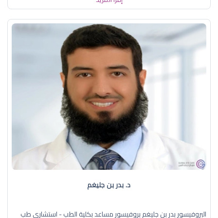
د. بدر بن جليغم
البروفيسور بدر بن جليغم بروفيسور مساعد بكلية الطب - استشاري طب