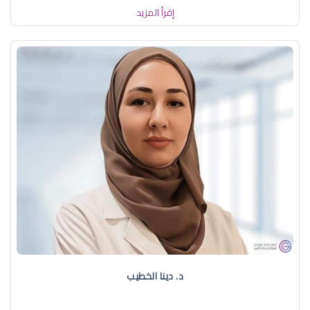
إقرأ المزيد
د. دينا الخطيب