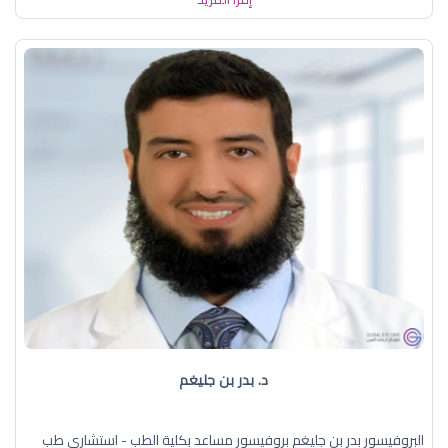
د. بدر بن جليغم
البروفيسور بدر بن جليغم بروفيسور مساعد بكلية الطب - استشاري طب