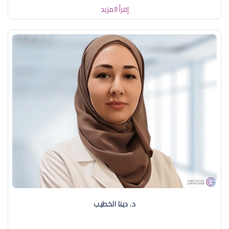
إقرأ المزيد
د. دينا الخطيب