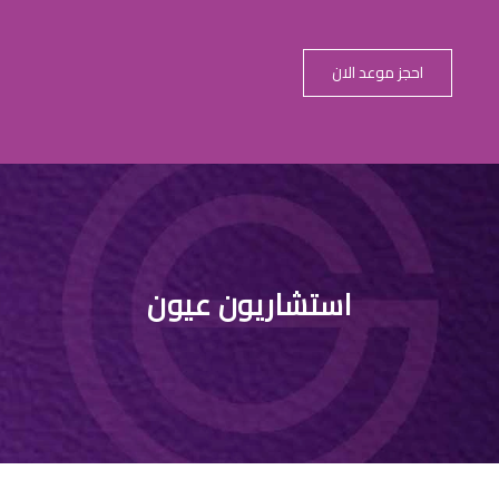
احجز موعد الان
ضل قطرات ترطي
استشاريون عيون
للاطفال