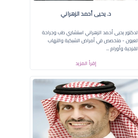
د. يحيى أحمد الزهراني
لدكتور يحيى أحمد الزهراني استشاري طب وجراحة
لعيون - متخصص في أمراض الشبكية والتهاب
لقزحية وأورام ...
إقرأ المزيد