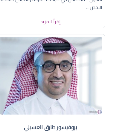
التخص ...
إقرأ المزيد
بروفيسور طارق العسبلي