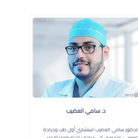
د. سامي العضيب
لدكتور سامي العضيب استشاري أول طب وجراحة
لعيون - متخصص في جراحات الجلوكوما (الماء