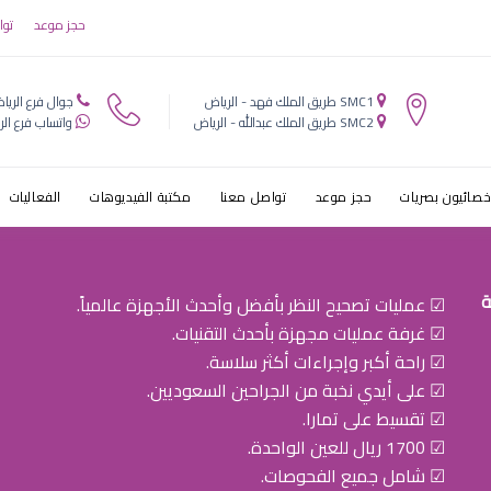
 ترطيب العين 
حجز موعد
توا
SMC1 طريق الملك فهد - الرياض
جوال فرع الريا
SMC2 طريق الملك عبدالله - الرياض
واتساب فرع الر
خصائيون بصريات
حجز موعد
تواصل معنا
مكتبة الفيديوهات
الفعاليات
ة
☑ عمليات تصحيح النظر بأفضل وأحدث الأجهزة عالمياً.
☑ غرفة عمليات مجهزة بأحدث التقنيات.
☑ راحة أكبر وإجراءات أكثر سلاسة.
☑ على أيدي نخبة من الجراحين السعوديين.
☑ تقسيط على تمارا.
☑ 1700 ريال للعين الواحدة.
☑ شامل جميع الفحوصات.