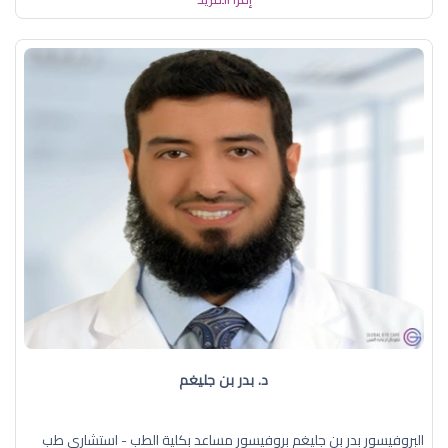
د. بدر بن جليغم
البروفيسور بدر بن جليغم بروفيسور مساعد بكلية الطب - استشاري طب