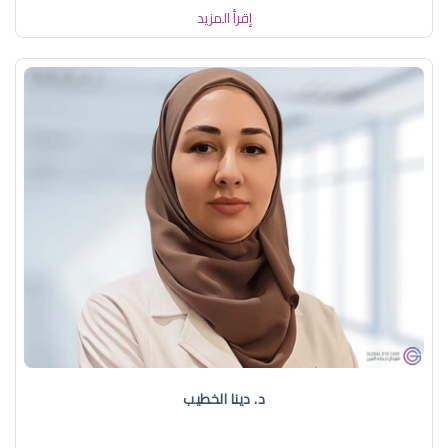
إقرأ المزيد
د. دينا الخطيب