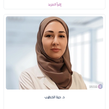
إقرأ المزيد
د. دينا الخطيب