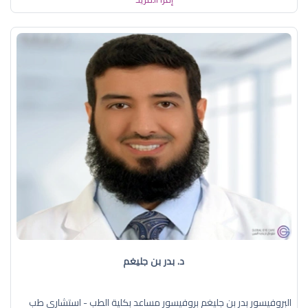
د. بدر بن جليغم
البروفيسور بدر بن جليغم بروفيسور مساعد بكلية الطب - استشاري طب