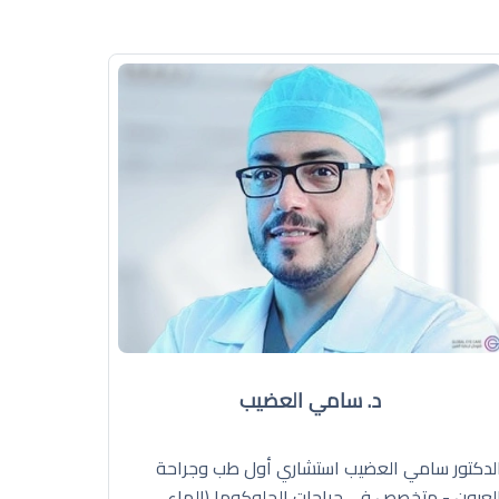
د. سامي العضيب
لدكتور سامي العضيب استشاري أول طب وجراحة
لعيون - متخصص في جراحات الجلوكوما (الماء