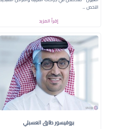
التخص ...
إقرأ المزيد
بروفيسور طارق العسبلي