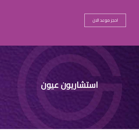
احجز موعد الان
كتور عيون اطف
استشاريون عيون
التخصصي الر