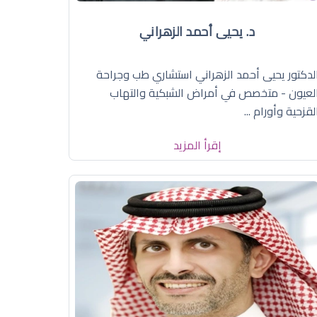
د. يحيى أحمد الزهراني
لدكتور يحيى أحمد الزهراني استشاري طب وجراحة
لعيون - متخصص في أمراض الشبكية والتهاب
لقزحية وأورام ...
إقرأ المزيد