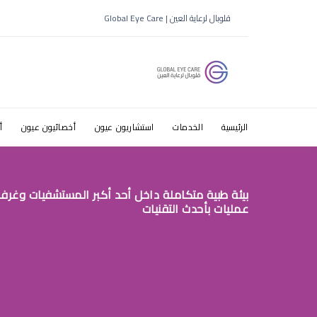
دكتور عيون
قلوبال لرعاية العين | Global Eye Care
الرياض
الرئيسية
الخدمات
استشاريون عيون
أخصائيون عيون
أ
بيئة طبية متكاملة داخل أحد أكبر المستشفيات وغرف
عمليات بأحدث التقنيات