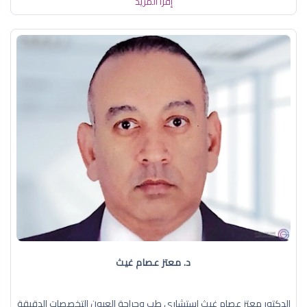
إقرأ المزيد
د. معتز عصام غيث
الدكتور معتز عصام غيث استشاري طب وجراحة العيون التخصصات الدقيقة