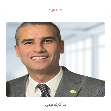
إقرأ المزيد
د. أشرف برعي