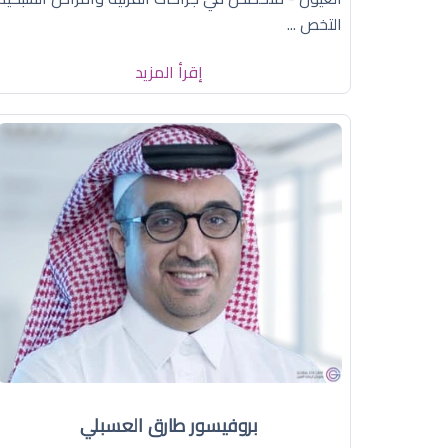
التخص ...
إقرأ المزيد
بروفيسور طارق العسبلي