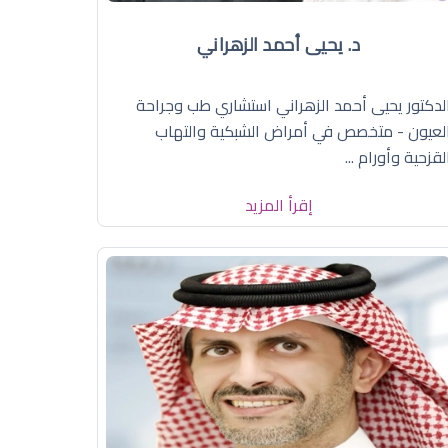
د. يحيى أحمد الزهراني
لدكتور يحيى أحمد الزهراني استشاري طب وجراحة
لعيون - متخصص في أمراض الشبكية والتهاب
لقزحية وأورام ...
إقرأ المزيد