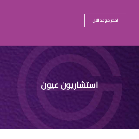
احجز موعد الان
دكتور عيون ف
استشاريون عيون