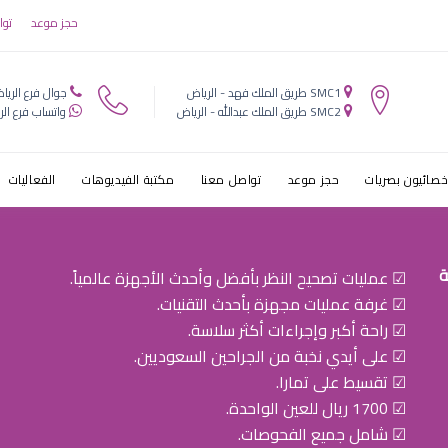
 عيون في الس
حجز موعد
توا
SMC1 طريق الملك فهد - الرياض
جوال فرع الريا
SMC2 طريق الملك عبدالله - الرياض
واتساب فرع الر
خصائيون بصريات
حجز موعد
تواصل معنا
مكتبة الفيديوهات
الفعاليات
ة
☑ عمليات تصحيح النظر بأفضل وأحدث الأجهزة عالمياً.
☑ غرفة عمليات مجهزة بأحدث التقنيات.
☑ راحة أكبر وإجراءات أكثر سلاسة.
☑ على أيدي نخبة من الجراحين السعوديين.
☑ تقسيط على تمارا.
☑ 1700 ريال للعين الواحدة.
☑ شامل جميع الفحوصات.