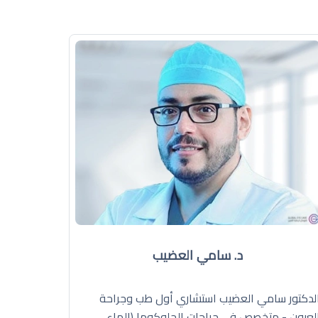
د. سامي العضيب
لدكتور سامي العضيب استشاري أول طب وجراحة
لعيون - متخصص في جراحات الجلوكوما (الماء