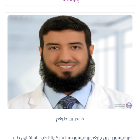
د. بدر بن جليغم
البروفيسور بدر بن جليغم بروفيسور مساعد بكلية الطب - استشاري طب