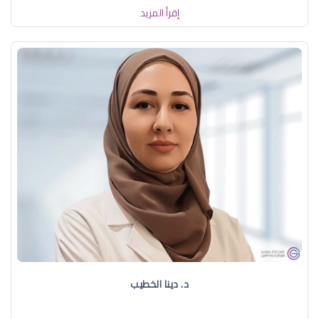
إقرأ المزيد
د. دينا الخطيب