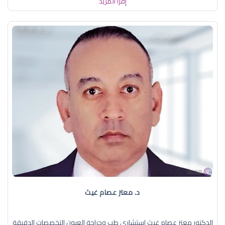
إقرأ المزيد
د. معتز عصام غيث
الدكتور معتز عصام غيث استشاري طب وجراحة العيون التخصصات الدقيقة