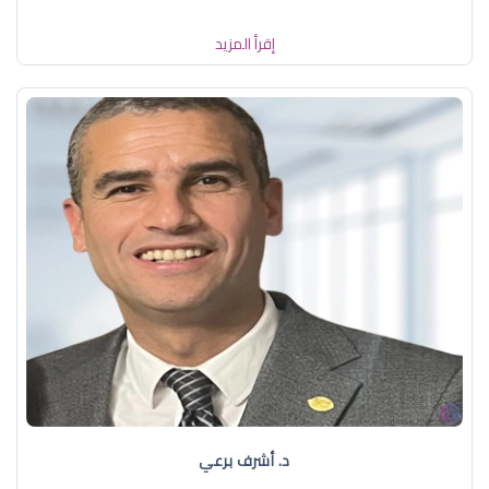
إقرأ المزيد
د. أشرف برعي