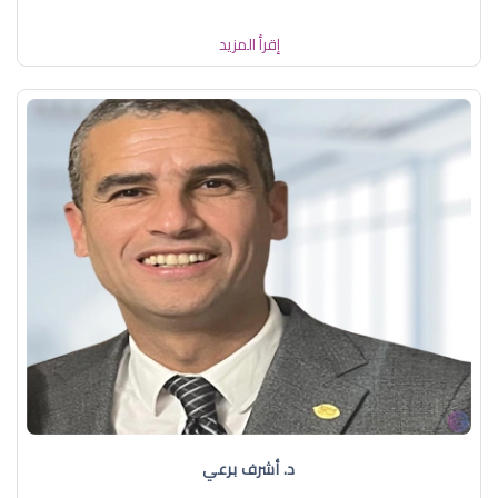
إقرأ المزيد
د. أشرف برعي