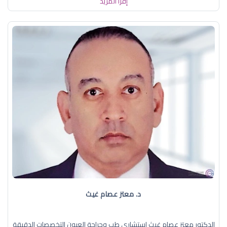
إقرأ المزيد
د. معتز عصام غيث
الدكتور معتز عصام غيث استشاري طب وجراحة العيون التخصصات الدقيقة