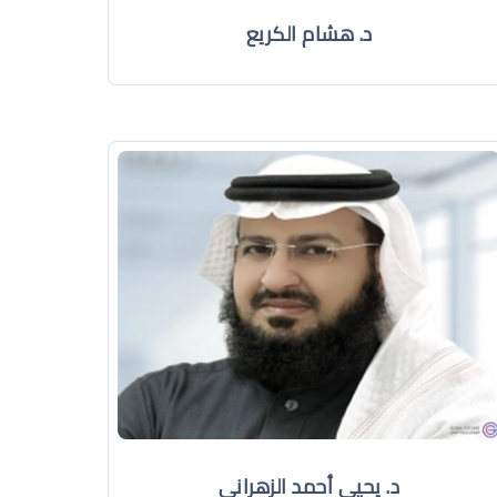
د. هشام الكريع
د. يحيى أحمد الزهراني