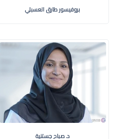
بروفيسور طارق العسبلي
د. صباح جستنية