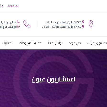
حجز موعد
توا
SMC1 طريق الملك فهد - الرياض
جوال فرع الريا
SMC2 طريق الملك عبدالله - الرياض
واتساب فرع الر
خصائيون بصريات
حجز موعد
تواصل معنا
مكتبة الفيديوهات
الفعاليات
استشاريون عيون