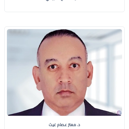
د. معتز عصام غيث