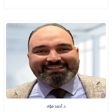
د. أحمد فؤاد