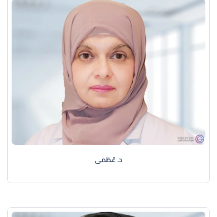
د. عُظمى