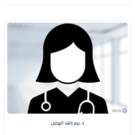
د. ريم راشد الهذيل