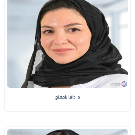
د. دانيا بامفلح