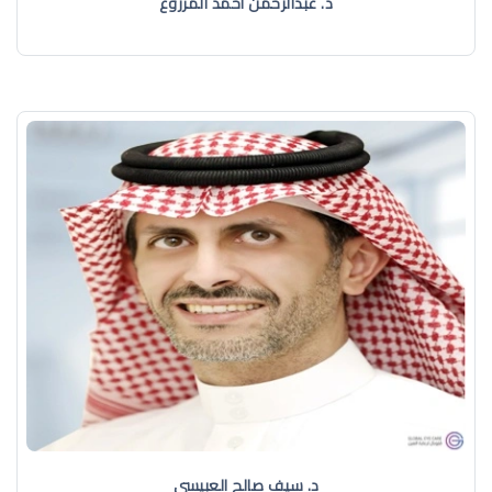
د. عبدالرحمن أحمد المزروع
د. سيف صالح العبيسي