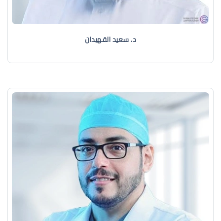
د. سعيد القهيدان