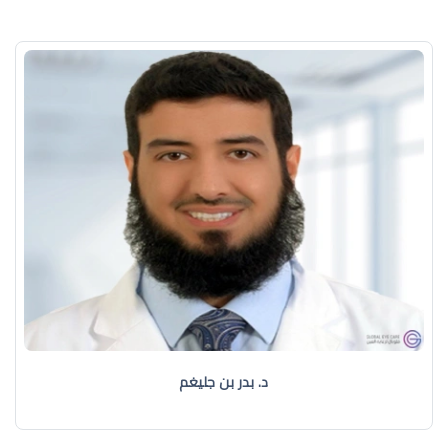
د. بدر بن جليغم