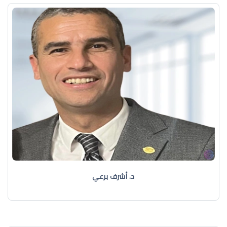
د. أشرف برعي