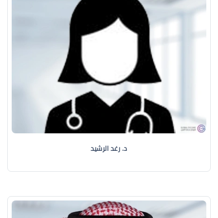
د. رغد الرشيد