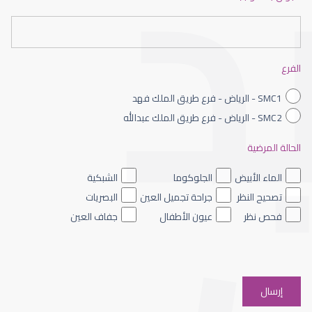
عيون الاطفال حديثى الولادة
الفرع
SMC1 - الرياض - فرع طريق الملك فهد
SMC2 - الرياض - فرع طريق الملك عبدالله
الحالة المرضية
عيون الاطفال الملونه
الماء الأبيض
الجلوكوما
الشبكية
تصحيح النظر
جراحة تجميل العين
البصريات
فحص نظر
عيون الأطفال
جفاف العين
عيون الاطفال والحول