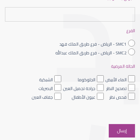
عيون الاطفال حديثى الولادة
الفرع
SMC1 - الرياض - فرع طريق الملك فهد
SMC2 - الرياض - فرع طريق الملك عبدالله
الحالة المرضية
عيون الاطفال الملونه
الماء الأبيض
الجلوكوما
الشبكية
تصحيح النظر
جراحة تجميل العين
البصريات
فحص نظر
عيون الأطفال
جفاف العين
عيون الاطفال والحول