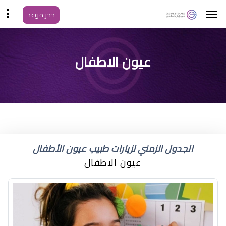
حجز موعد
متى اعرف لون عيون
عيون الاطفال
المولود
الجدول الزمني لزيارات طبيب عيون الأطفال
عيون الاطفال