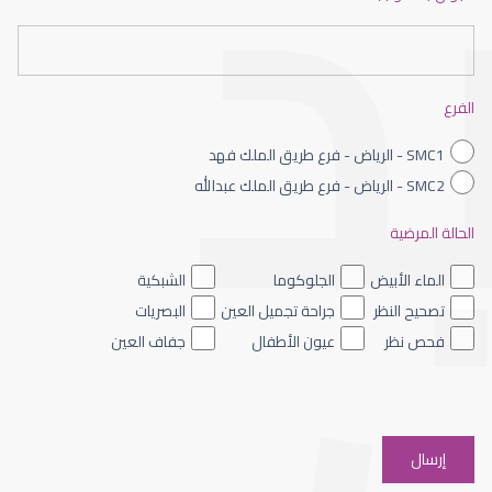
عيون الاطفال حديثى الولادة
الفرع
SMC1 - الرياض - فرع طريق الملك فهد
SMC2 - الرياض - فرع طريق الملك عبدالله
الحالة المرضية
عيون الاطفال الملونه
الماء الأبيض
الجلوكوما
الشبكية
تصحيح النظر
جراحة تجميل العين
البصريات
فحص نظر
عيون الأطفال
جفاف العين
عيون الاطفال والحول