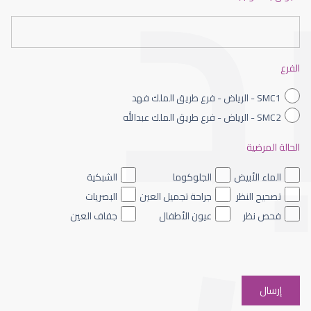
عيون الاطفال حديثى الولادة
الفرع
SMC1 - الرياض - فرع طريق الملك فهد
SMC2 - الرياض - فرع طريق الملك عبدالله
الحالة المرضية
عيون الاطفال الملونه
الماء الأبيض
الجلوكوما
الشبكية
تصحيح النظر
جراحة تجميل العين
البصريات
فحص نظر
عيون الأطفال
جفاف العين
عيون الاطفال والحول