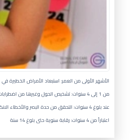
الأشهر الأولى من العمر: استبعاد الأمراض الخطيرة في 
من 1 إلى 4 سنوات: تشخيص الحول وغيرها من اضطرابات في حركية العين والعيوب الانكسارية (قصر النظر، طول النظر والاستجماتيزم).
عند بلوغ 4 سنوات: التحقق من حدة البصر والأخطاء الانكسارية. استبعاد وجود العين الكسولة.
اعتباراً من 4 سنوات: رقابة سنوية حتى بلوغ 14 سنة
لون عيون الطفل حديث الولادة ر