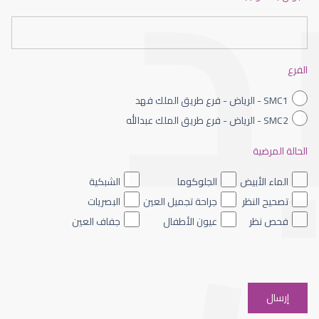
عيون الاطفال حديثى الولادة
الفرع
SMC1 - الرياض - فرع طريق الملك فهد
SMC2 - الرياض - فرع طريق الملك عبدالله
الحالة المرضية
عيون الاطفال الملونه
الماء الأبيض
الجلوكوما
الشبكية
تصحيح النظر
جراحة تجميل العين
البصريات
فحص نظر
عيون الأطفال
جفاف العين
عيون الاطفال والحول