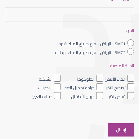
عيون الاطفال حديثى الولادة
الفرع
SMC1 - الرياض - فرع طريق الملك فهد
SMC2 - الرياض - فرع طريق الملك عبدالله
الحالة المرضية
عيون الاطفال الملونه
الماء الأبيض
الجلوكوما
الشبكية
تصحيح النظر
جراحة تجميل العين
البصريات
فحص نظر
عيون الأطفال
جفاف العين
عيون الاطفال والحول