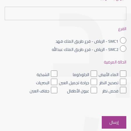
عيون الاطفال حديثى الولادة
الفرع
SMC1 - الرياض - فرع طريق الملك فهد
SMC2 - الرياض - فرع طريق الملك عبدالله
الحالة المرضية
عيون الاطفال الملونه
الماء الأبيض
الجلوكوما
الشبكية
تصحيح النظر
جراحة تجميل العين
البصريات
فحص نظر
عيون الأطفال
جفاف العين
عيون الاطفال والحول