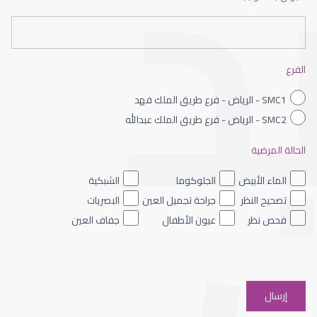
عيون الاطفال حديثى الولادة
الفرع
SMC1 - الرياض - فرع طريق الملك فهد
SMC2 - الرياض - فرع طريق الملك عبدالله
الحالة المرضية
عيون الاطفال الملونه
الماء الأبيض
الجلوكوما
الشبكية
تصحيح النظر
جراحة تجميل العين
البصريات
فحص نظر
عيون الأطفال
جفاف العين
عيون الاطفال والحول