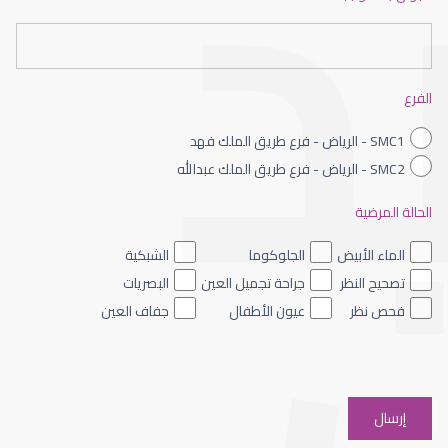
عيون الاطفال حديثى الولادة
الفرع
SMC1 - الرياض - فرع طريق الملك فهد
SMC2 - الرياض - فرع طريق الملك عبدالله
الحالة المرضية
عيون الاطفال الملونه
الماء الأبيض
الجلوكوما
الشبكية
تصحيح النظر
جراحة تجميل العين
البصريات
فحص نظر
عيون الأطفال
جفاف العين
عيون الاطفال والحول