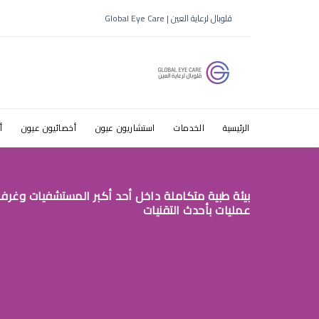
شو سبب الس
قلوبال لرعاية العين | Global Eye Care
الاطفال
الرئيسية
الخدمات
استشاريون عيون
أخصائيون عيون
أ
بيئة طبية متكاملة داخل أحد أكبر المستشفيات وغرف
عمليات بأحدث التقنيات