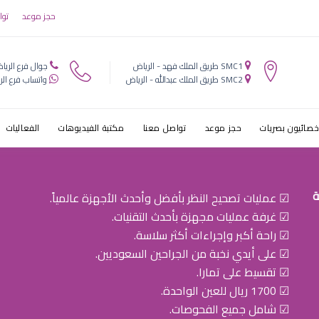
واد تحت العين
حجز موعد
توا
SMC1 طريق الملك فهد - الرياض
جوال فرع الريا
SMC2 طريق الملك عبدالله - الرياض
واتساب فرع الر
خصائيون بصريات
حجز موعد
تواصل معنا
مكتبة الفيديوهات
الفعاليات
ة
☑ عمليات تصحيح النظر بأفضل وأحدث الأجهزة عالمياً.
☑ غرفة عمليات مجهزة بأحدث التقنيات.
☑ راحة أكبر وإجراءات أكثر سلاسة.
☑ على أيدي نخبة من الجراحين السعوديين.
☑ تقسيط على تمارا.
☑ 1700 ريال للعين الواحدة.
☑ شامل جميع الفحوصات.