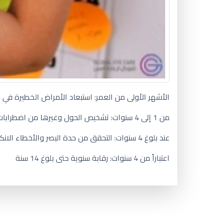
الأشهر الأولى من العمر: استبعاد الأمراض الخطيرة في 
من 1 إلى 4 سنوات: تشخيص الحول وغيرها من اضطرابات في حركية العين والعيوب الانكسارية (قصر النظر، طول النظر والاستجماتيزم).
عند بلوغ 4 سنوات: التحقق من حدة البصر والأخطاء الانكسارية. استبعاد وجود العين الكسولة.
اعتباراً من 4 سنوات: رقابة سنوية حتى بلوغ 14 سنة
شو سبب السواد تحت العين عند ا