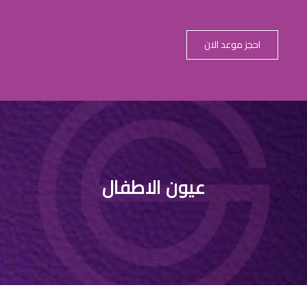
احجز موعد الان
بب السواد تحت
عيون الاطفال
الاطفال