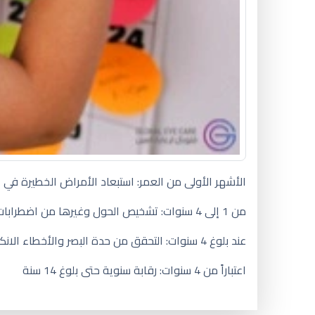
الأشهر الأولى من العمر: استبعاد الأمراض الخطيرة في 
من 1 إلى 4 سنوات: تشخيص الحول وغيرها من اضطرابات في حركية العين والعيوب الانكسارية (قصر النظر، طول النظر والاستجماتيزم).
عند بلوغ 4 سنوات: التحقق من حدة البصر والأخطاء الانكسارية. استبعاد وجود العين الكسولة.
اعتباراً من 4 سنوات: رقابة سنوية حتى بلوغ 14 سنة
سبب الاحمرار تحت العين للاطفال