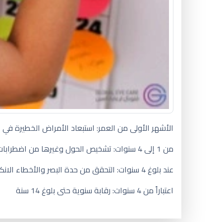
الأشهر الأولى من العمر: استبعاد الأمراض الخطيرة في 
من 1 إلى 4 سنوات: تشخيص الحول وغيرها من اضطرابات في حركية العين والعيوب الانكسارية (قصر النظر، طول النظر والاستجماتيزم).
عند بلوغ 4 سنوات: التحقق من حدة البصر والأخطاء الانكسارية. استبعاد وجود العين الكسولة.
اعتباراً من 4 سنوات: رقابة سنوية حتى بلوغ 14 سنة
الاسمرار تحت العين عند الاطفال