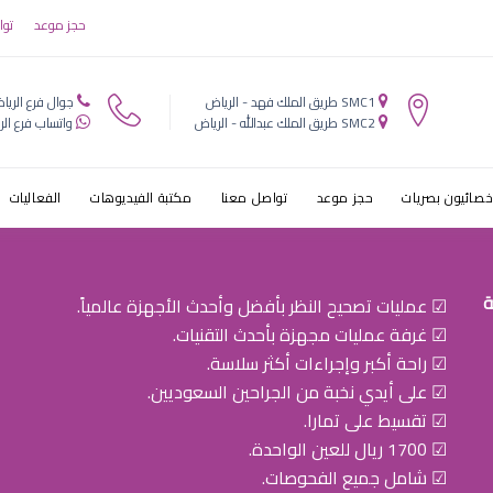
اد تحت العين ل
حجز موعد
توا
SMC1 طريق الملك فهد - الرياض
جوال فرع الريا
SMC2 طريق الملك عبدالله - الرياض
واتساب فرع الر
خصائيون بصريات
حجز موعد
تواصل معنا
مكتبة الفيديوهات
الفعاليات
ة
☑ عمليات تصحيح النظر بأفضل وأحدث الأجهزة عالمياً.
☑ غرفة عمليات مجهزة بأحدث التقنيات.
☑ راحة أكبر وإجراءات أكثر سلاسة.
☑ على أيدي نخبة من الجراحين السعوديين.
☑ تقسيط على تمارا.
☑ 1700 ريال للعين الواحدة.
☑ شامل جميع الفحوصات.