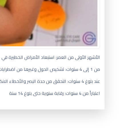
الأشهر الأولى من العمر: استبعاد الأمراض الخطيرة في 
من 1 إلى 4 سنوات: تشخيص الحول وغيرها من اضطرابات في حركية العين والعيوب الانكسارية (قصر النظر، طول النظر والاستجماتيزم).
عند بلوغ 4 سنوات: التحقق من حدة البصر والأخطاء الانكسارية. استبعاد وجود العين الكسولة.
اعتباراً من 4 سنوات: رقابة سنوية حتى بلوغ 14 سنة
اسباب السواد تحت العين للاطفال