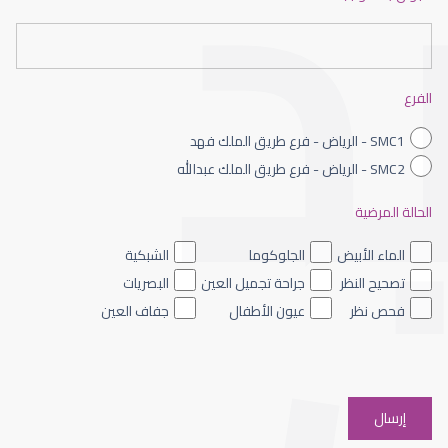
عيون الاطفال حديثى الولادة
الفرع
SMC1 - الرياض - فرع طريق الملك فهد
SMC2 - الرياض - فرع طريق الملك عبدالله
الحالة المرضية
عيون الاطفال الملونه
الماء الأبيض
الجلوكوما
الشبكية
تصحيح النظر
جراحة تجميل العين
البصريات
فحص نظر
عيون الأطفال
جفاف العين
عيون الاطفال والحول