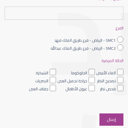
عيون الاطفال حديثى الولادة
الفرع
SMC1 - الرياض - فرع طريق الملك فهد
SMC2 - الرياض - فرع طريق الملك عبدالله
الحالة المرضية
عيون الاطفال الملونه
الماء الأبيض
الجلوكوما
الشبكية
تصحيح النظر
جراحة تجميل العين
البصريات
فحص نظر
عيون الأطفال
جفاف العين
عيون الاطفال والحول