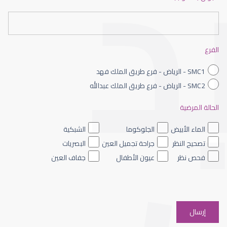
عيون الاطفال حديثى الولادة
الفرع
SMC1 - الرياض - فرع طريق الملك فهد
SMC2 - الرياض - فرع طريق الملك عبدالله
الحالة المرضية
عيون الاطفال الملونه
الماء الأبيض
الجلوكوما
الشبكية
تصحيح النظر
جراحة تجميل العين
البصريات
فحص نظر
عيون الأطفال
جفاف العين
عيون الاطفال والحول