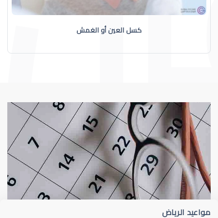
كسل العين أو الغمش
عيون الاطفال
طب عيون 
مواعيد الرياض