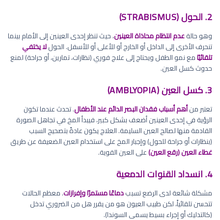
2. الحول (STRABISMUS)
وهو حالة
عدم انتظام محاذاة العينين
، حيث تنظر إحدى العينين إلى الأمام بينما
تنحرف الأخرى إلى الداخل أو الخارج أو للأعلى أو للأسفل. الحول
لا يختفي
تلقائيًا
مع نمو الطفل ويحتاج إلى علاج فوري (نظارات، تمارين، أو جراحة) لمنع
حدوث كسل العين.
3. كسل العين (AMBLYOPIA)
تعتبر من
أهم أسباب فقدان البصر الدائم عند الأطفال
. تحدث عندما تكون
الرؤية في إحدى العينين أضعف بشكل كبير، فيبدأ المخ في تجاهل الصورة
القادمة منها لصالح العين السليمة. العلاج يكون عادةً بتصحيح السبب
(بنظارات أو جراحة للحول) وإجبار المخ على استخدام العين الضعيفة عن طريق
غطاء العين (رقع العين)
على العين القوية.
4. انسداد القنوات الدمعية
مشكلة شائعة لدى الرضع تسبب
دماعًا مستمرًا وإفرازات
. معظم الحالات
تتحسن تلقائياً، لكن طبيب العيون هو من يقرر هل من الضروري تدخل
(كالتدليك أو إجراء بسيط يسمى السوندا).