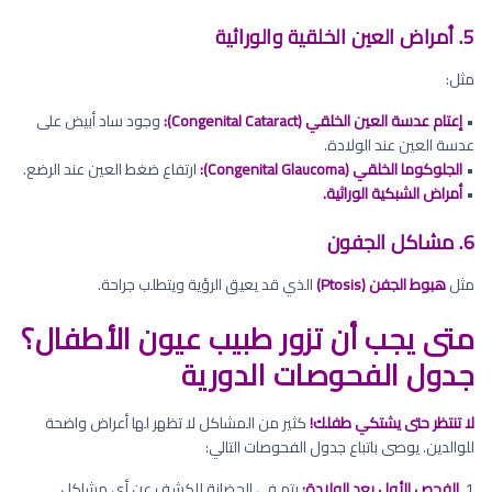
5. أمراض العين الخلقية والوراثية
مثل:
•
إعتام عدسة العين الخلقي (Congenital Cataract):
وجود ساد أبيض على
عدسة العين عند الولادة.
•
الجلوكوما الخلقي (Congenital Glaucoma):
ارتفاع ضغط العين عند الرضع.
•
أمراض الشبكية الوراثية.
6. مشاكل الجفون
مثل
هبوط الجفن (Ptosis)
الذي قد يعيق الرؤية ويتطلب جراحة.
متى يجب أن تزور طبيب عيون الأطفال؟
جدول الفحوصات الدورية
لا تنتظر حتى يشتكي طفلك!
كثير من المشاكل لا تظهر لها أعراض واضحة
للوالدين. يوصى باتباع جدول الفحوصات التالي:
1.
الفحص الأول بعد الولادة:
يتم في الحضانة للكشف عن أي مشاكل