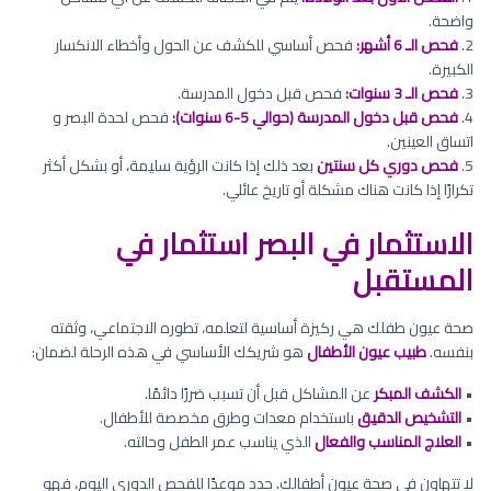
واضحة.
2.
فحص الـ 6 أشهر:
فحص أساسي للكشف عن الحول وأخطاء الانكسار
الكبيرة.
3.
فحص الـ 3 سنوات:
فحص قبل دخول المدرسة.
4.
فحص قبل دخول المدرسة (حوالي 5-6 سنوات):
فحص لحدة البصر و
اتساق العينين.
5.
فحص دوري كل سنتين
بعد ذلك إذا كانت الرؤية سليمة، أو بشكل أكثر
تكرارًا إذا كانت هناك مشكلة أو تاريخ عائلي.
الاستثمار في البصر استثمار في
المستقبل
صحة عيون طفلك هي ركيزة أساسية لتعلمه، تطوره الاجتماعي، وثقته
بنفسه.
طبيب عيون الأطفال
هو شريكك الأساسي في هذه الرحلة لضمان:
•
الكشف المبكر
عن المشاكل قبل أن تسبب ضررًا دائمًا.
•
التشخيص الدقيق
باستخدام معدات وطرق مخصصة للأطفال.
•
العلاج المناسب والفعال
الذي يناسب عمر الطفل وحالته.
لا تتهاون في صحة عيون أطفالك. حدد موعدًا للفحص الدوري اليوم، فهو