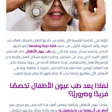
الرؤية هي الحاسة الرئيسية التي يتعلم من خلالها الطفل اكتشاف العالم من
حوله، وتُعد السنوات الأولى من عمره
فترة حرجة وحاسمة
لنمو الجهاز
البصري ونضجه بشكل سليم. هنا يأتي دور
طب عيون الأطفال
، ذلك التخصص
الطبي الفريد الذي يركز على تشخيص وعلاج جميع مشاكل العين والبصر لدى
الرضع والأطفال والمراهقين. هذه المقالة تأخذك في جولة شاملة داخل
هذا العالم، لتوضح لماذا يعتبر هذا التخصص ضرورة لا رفاهية، وما هي
الأمراض التي يعالجها، ولماذا يجب ألا تنتظر ظهور الأعراض لزيارة الطبيب.
لماذا يعد طب عيون الأطفال تخصصًا
فريدًا وضروريًا؟
عيادات عيون الأطفال مختلفة. يتعامل أطباء هذا التخصص مع مرضى هم
أصغر من أن يعبروا عن ما يشعرون به
بدقة، وأكثر خوفًا، ولديهم احتياجات