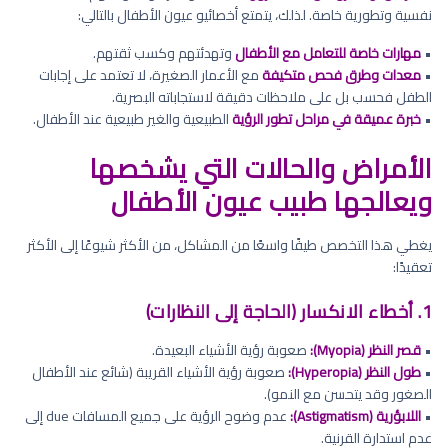
نفسية وتطورية خاصة. لذلك، يتمتع أخصائيو عيون الأطفال بالتالي:
•
مهارات خاصة للتعامل مع الأطفال
وتهدئتهم وكسب ثقتهم.
•
معدات وطرق فحص متكيفة
مع الأعمار الصغيرة، لا تعتمد على إجابات
الطفل فحسب بل على ملاحظات دقيقة لاستجاباته البصرية.
•
خبرة عميقة في مراحل تطور الرؤية
الطبيعية والغير طبيعية عند الأطفال.
الأمراض والحالات التي يشخصها
ويعالجها طبيب عيون الأطفال
يغطي هذا التخصص طيفًا واسعًا من المشاكل، من الأكثر شيوعًا إلى الأكثر
تعقيدًا:
1. أخطاء الانكسار (الحاجة إلى النظارات)
•
قصر النظر (Myopia):
صعوبة رؤية الأشياء البعيدة.
•
طول النظر (Hyperopia):
صعوبة رؤية الأشياء القريبة (شائع عند الأطفال
الصغور وقد يتحسن مع النمو).
•
اللابؤرية (Astigmatism):
عدم وضوح الرؤية على جميع المسافات due إلى
عدم استدارة القرنية.