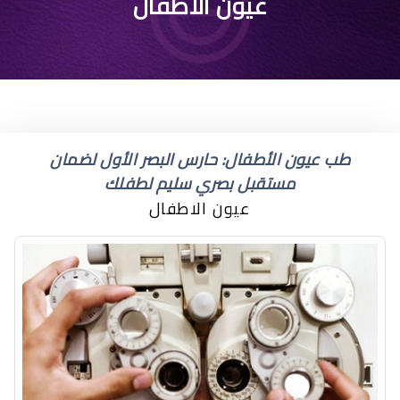
علاج التهاب جفن العين
عيون الاطفال
عند الاطفال
طب عيون الأطفال: حارس البصر الأول لضمان
مستقبل بصري سليم لطفلك
عيون الاطفال