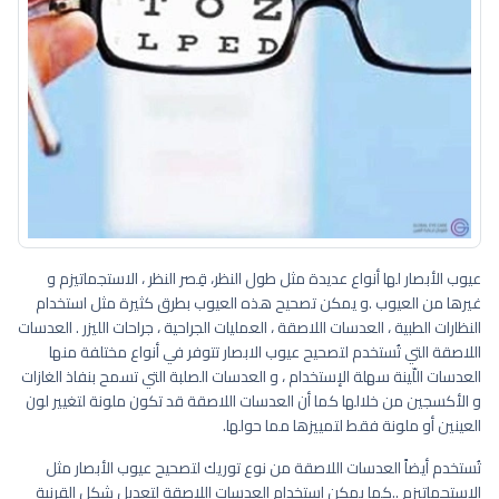
عيوب الأبصار لها أنواع عديدة مثل طول النظر، قِصر النظر ، الاستجماتيزم و
غيرها من العيوب .و يمكن تصحيح هذه العيوب بطرق كثيرة مثل استخدام
النظارات الطبية ، العدسات اللاصقة ، العمليات الجراحية ، جراحات الليزر . العدسات
اللاصقة التي تُستخدم لتصحيح عيوب الابصار تتوفر في أنواع مختلفة منها
العدسات اللّينة سهلة الإستخدام ، و العدسات الصلبة التي تسمح بنفاذ الغازات
و الأكسجين من خلالها كما أن العدسات اللاصقة قد تكون ملونة لتغيير لون
العينين أو ملونة فقط لتمييزها مما حولها.
تُستخدم أيضاً العدسات اللاصقة من نوع توريك لتصحيح عيوب الأبصار مثل
الاستجماتيزم ..كما يمكن استخدام العدسات اللاصقة لتعديل شكل القرنية