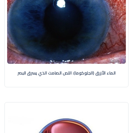
الماء الأزرق (الجلوكوما): اللص الصامت الذي يسرق البصر