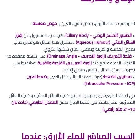
لفهم سبب الماء الأزرق، يمكن تشبيه العين بـ
حوض مغسلة
:
•
الصنبور (الجسم الهدبي - Ciliary Body):
هو الجزء المسؤول عن
إفراز
السائل المائي (Aqueous Humour)
باستمرار. هذا السائل هو سائل صافٍ
يغذي العدسة والقرنية ويعطي العين شكلها الكروي.
•
فتحة التصريف (زاوية التصريف - Drainage Angle):
هي شبكة معقدة من
القنوات الدقيقة تقع عند
زاوية العين بين القزحية والقرنية
. وظيفتها هي
تصريف السائل المائي بنفس معدل إنتاجه.
•
مستوى الضغط:
يُعرف ضغط السائل داخل العين
بضغط العين
.
(Intraocular Pressure - IOP)
في الحالة الطبيعية، يوجد توازن تام بين كمية السائل المنتَجة وكمية السائل
المُصرَّفة، مما يحافظ على ضغط العين ضمن
المعدل الطبيعي (عادة بين
10-21 ملم زئبقي)
.
السبب المباشر للماء الأزرق: عندما