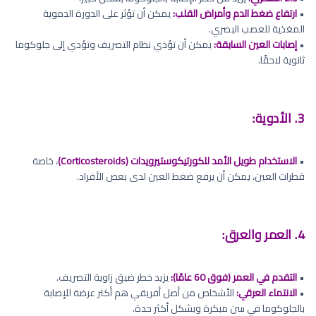
•
ارتفاع ضغط الدم وأمراض القلب:
يمكن أن تؤثر على الدورة الدموية
المغذية للعصب البصري.
•
إصابات العين السابقة:
يمكن أن تؤذي نظام التصريف وتؤدي إلى جلوكوما
ثانوية لاحقًا.
3. الأدوية:
•
الاستخدام طويل الأمد للكورتيكوستيرويدات (Corticosteroids)
، خاصة
قطرات العين، يمكن أن يرفع ضغط العين لدى بعض الأفراد.
4. العمر والعرق:
•
التقدم في العمر (فوق 60 عامًا):
يزيد خطر ضيق زاوية التصريف.
•
الانتماء العرقي:
الأشخاص من أصل أفريقي هم أكثر عرضة للإصابة
بالجلوكوما في سن مبكرة وبشكل أكثر حدة.