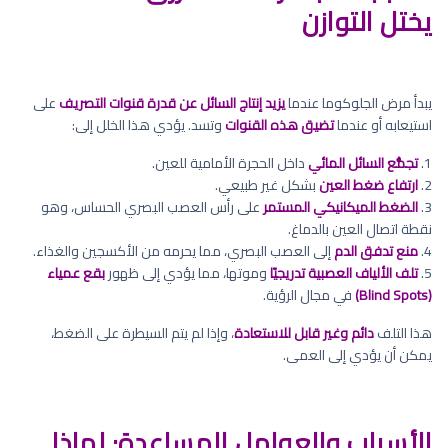
يختل التوازن
يبدأ مرض الجلوكوما عندما
يزيد إنتاج السائل عن قدرة قنوات التصريف
على
استيعابه أو عندما
تضيق هذه القنوات
وتسد. يؤدي هذا الخلل إلى:
1.
تجمُّع السائل المائي
داخل الحجرة الأمامية للعين.
2.
ارتفاع ضغط العين
بشكل غير طبيعي.
3.
الضغط الميكانيكي المستمر
على رأس العصب البصري الحساس، وهو
نقطة اتصال العين بالدماغ.
4.
منع تدفق الدم
إلى العصب البصري، مما يحرمه من الأكسجين والغذاء.
5.
تلف الألياف العصبية تدريجيًا
وموتها، مما يؤدي إلى ظهور
بقع عمياء
(Blind Spots)
في مجال الرؤية.
هذا التلف
دائم وغير قابل للاستعادة
، وإذا لم يتم السيطرة على الضغط،
يمكن أن يؤدي إلى العمى.
الأسباب والعوامل المساعدة: لماذا