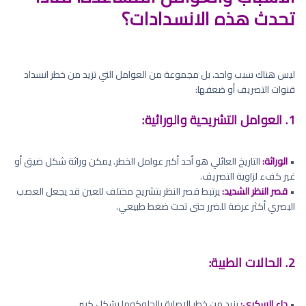
تحدث هذه الانسدادات؟
ليس هناك سبب واحد، بل مجموعة من العوامل التي تزيد من خطر انسداد
قنوات التصريف أو ضعفها:
1. العوامل التشريحية والوراثية:
•
الوراثة:
التاريخ العائلي هو أحد أكبر عوامل الخطر. يمكن وراثة شكل ضيق أو
غير كفء لزاوية التصريف.
•
قصر النظر الشديد:
يرتبط قصر النظر بتشريح مختلف للعين قد يجعل العصب
البصري أكثر عرضة للضرر حتى تحت ضغط طبيعي.
2. الحالات الطبية:
•
داء السكري:
يزيد من خطر الإصابة بالجلوكوما بشكل كبير.