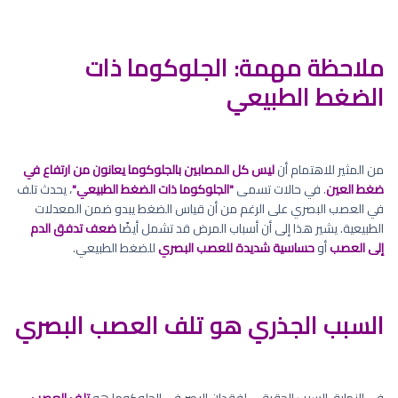
ملاحظة مهمة: الجلوكوما ذات
الضغط الطبيعي
من المثير للاهتمام أن
ليس كل المصابين بالجلوكوما يعانون من ارتفاع في
ضغط العين
. في حالات تسمى
"الجلوكوما ذات الضغط الطبيعي"
، يحدث تلف
في العصب البصري على الرغم من أن قياس الضغط يبدو ضمن المعدلات
الطبيعية. يشير هذا إلى أن أسباب المرض قد تشمل أيضًا
ضعف تدفق الدم
إلى العصب
أو
حساسية شديدة للعصب البصري
للضغط الطبيعي.
السبب الجذري هو تلف العصب البصري
في النهاية، السبب الحقيقي لفقدان البصر في الجلوكوما هو
تلف العصب