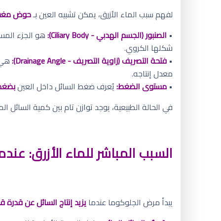
لفهم سبب الماء الأزرق، يمكن تشبيه العين بـ
حوض مغس
•
الصنبور (الجسم الهدبي - Ciliary Body):
هو الجزء الم
شكلها الكروي.
•
فتحة التصريف (زاوية التصريف - Drainage Angle):
هي ش
معدل إنتاجه.
•
مستوى الضغط:
يُعرف ضغط السائل داخل العين
بضغط العين (OP
في الحالة الطبيعية، يوجد توازن تام بين كمية السائل ا
السبب المباشر للماء الأزرق: عندما
يبدأ مرض الجلوكوما عندما
يزيد إنتاج السائل عن قدرة 