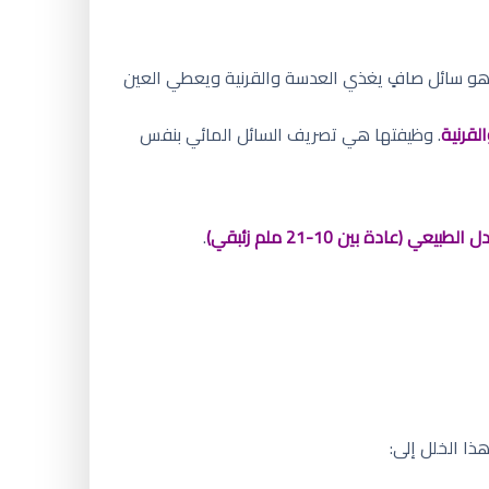
 هو سائل صافٍ يغذي العدسة والقرنية ويعطي العين
لقرنية
. وظيفتها هي تصريف السائل المائي بنفس
لطبيعي (عادة بين 10-21 ملم زئبقي)
.
ا الخلل إلى: