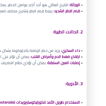
•
الوراثة:
التاريخ العائلي هو أحد أكبر عوامل الخطر. يم
•
قصر النظر الشديد:
يرتبط قصر النظر بتشريح مختلف للع
2. الحالات الطبية:
•
داء السكري:
يزيد من خطر الإصابة بالجلوكوما بشكل كب
•
ارتفاع ضغط الدم وأمراض القلب:
يمكن أن تؤثر على ال
•
إصابات العين السابقة:
يمكن أن تؤذي نظام التصريف وت
3. الأدوية:
•
الاستخدام طويل الأمد للكورتيكوستيرويدات (Corticosteroids)