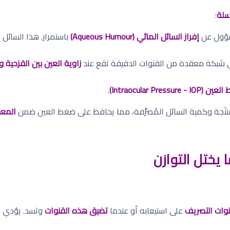
لة
:
سؤول عن
إفراز السائل المائي (Aqueous Humour)
باستمرار. هذا السائل
بكة معقدة من القنوات الدقيقة تقع عند
زاوية العين بين القزحية وا
Intraocular Pressure - I)
.
لمنتَجة وكمية السائل المُصرَّفة، مما يحافظ على ضغط العين ضمن
المعدل ا
 يختل التوازن
قنوات التصريف
على استيعابه أو عندما
تضيق هذه القنوات
وتسد. يؤدي هذ