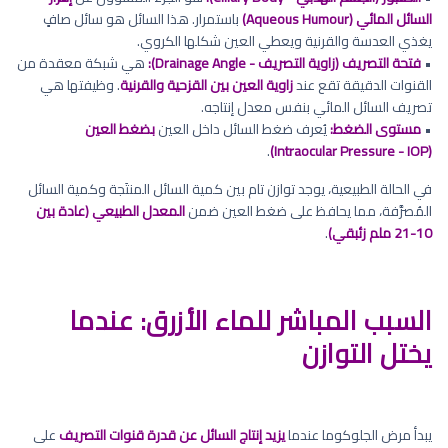
السائل المائي (Aqueous Humour)
باستمرار. هذا السائل هو سائل صافٍ
يغذي العدسة والقرنية ويعطي العين شكلها الكروي.
•
فتحة التصريف (زاوية التصريف - Drainage Angle):
هي شبكة معقدة من
القنوات الدقيقة تقع عند
زاوية العين بين القزحية والقرنية
. وظيفتها هي
تصريف السائل المائي بنفس معدل إنتاجه.
•
مستوى الضغط:
يُعرف ضغط السائل داخل العين
بضغط العين
.
(Intraocular Pressure - IOP)
في الحالة الطبيعية، يوجد توازن تام بين كمية السائل المنتَجة وكمية السائل
المُصرَّفة، مما يحافظ على ضغط العين ضمن
المعدل الطبيعي (عادة بين
10-21 ملم زئبقي)
.
السبب المباشر للماء الأزرق: عندما
يختل التوازن
يبدأ مرض الجلوكوما عندما
يزيد إنتاج السائل عن قدرة قنوات التصريف
على