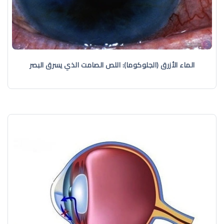
الماء الأزرق (الجلوكوما): اللص الصامت الذي يسرق البصر