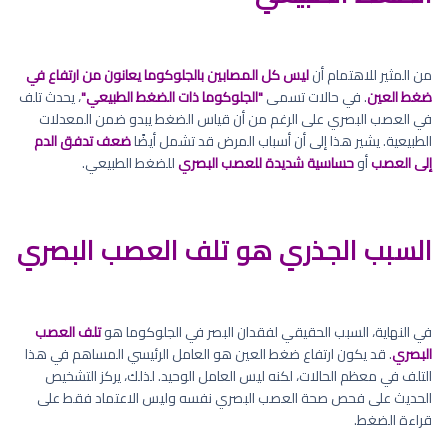
من المثير للاهتمام أن
ليس كل المصابين بالجلوكوما يعانون من ارتفاع في
ضغط العين
. في حالات تسمى
"الجلوكوما ذات الضغط الطبيعي"
، يحدث تلف
في العصب البصري على الرغم من أن قياس الضغط يبدو ضمن المعدلات
الطبيعية. يشير هذا إلى أن أسباب المرض قد تشمل أيضًا
ضعف تدفق الدم
إلى العصب
أو
حساسية شديدة للعصب البصري
للضغط الطبيعي.
السبب الجذري هو تلف العصب البصري
في النهاية، السبب الحقيقي لفقدان البصر في الجلوكوما هو
تلف العصب
البصري
. قد يكون ارتفاع ضغط العين هو العامل الرئيسي المساهم في هذا
التلف في معظم الحالات، لكنه ليس العامل الوحيد. لذلك، يركز التشخيص
الحديث على فحص صحة العصب البصري نفسه وليس الاعتماد فقط على
قراءة الضغط.