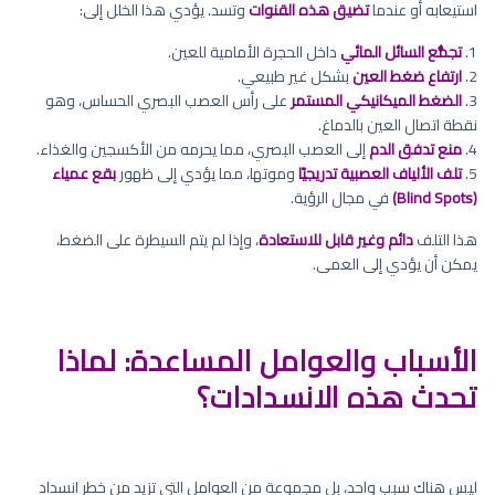
استيعابه أو عندما
تضيق هذه القنوات
وتسد. يؤدي هذا الخلل إلى:
1.
تجمُّع السائل المائي
داخل الحجرة الأمامية للعين.
2.
ارتفاع ضغط العين
بشكل غير طبيعي.
3.
الضغط الميكانيكي المستمر
على رأس العصب البصري الحساس، وهو
نقطة اتصال العين بالدماغ.
4.
منع تدفق الدم
إلى العصب البصري، مما يحرمه من الأكسجين والغذاء.
5.
تلف الألياف العصبية تدريجيًا
وموتها، مما يؤدي إلى ظهور
بقع عمياء
(Blind Spots)
في مجال الرؤية.
هذا التلف
دائم وغير قابل للاستعادة
، وإذا لم يتم السيطرة على الضغط،
يمكن أن يؤدي إلى العمى.
الأسباب والعوامل المساعدة: لماذا
تحدث هذه الانسدادات؟
ليس هناك سبب واحد، بل مجموعة من العوامل التي تزيد من خطر انسداد