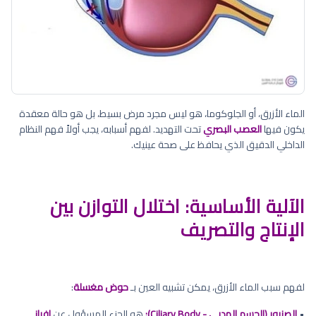
الماء الأزرق، أو الجلوكوما، هو ليس مجرد مرض بسيط، بل هو حالة معقدة
يكون فيها
العصب البصري
تحت التهديد. لفهم أسبابه، يجب أولاً فهم النظام
الداخلي الدقيق الذي يحافظ على صحة عينيك.
الآلية الأساسية: اختلال التوازن بين
الإنتاج والتصريف
لفهم سبب الماء الأزرق، يمكن تشبيه العين بـ
حوض مغسلة
:
•
الصنبور (الجسم الهدبي - Ciliary Body):
هو الجزء المسؤول عن
إفراز