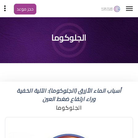
حجز موعد
ما هي اعراض المياه
الجلوكوما
الزرقاء في العين
أسباب الماء الأزرق (الجلوكوما): الآلية الخفية
وراء ارتفاع ضغط العين
الجلوكوما