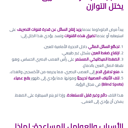
يختل التوازن
يبدأ مرض الجلوكوما عندما
يزيد إنتاج السائل عن قدرة قنوات التصريف
على
استيعابه أو عندما
تضيق هذه القنوات
وتسد. يؤدي هذا الخلل إلى:
1.
تجمُّع السائل المائي
داخل الحجرة الأمامية للعين.
2.
ارتفاع ضغط العين
بشكل غير طبيعي.
3.
الضغط الميكانيكي المستمر
على رأس العصب البصري الحساس، وهو
نقطة اتصال العين بالدماغ.
4.
منع تدفق الدم
إلى العصب البصري، مما يحرمه من الأكسجين والغذاء.
5.
تلف الألياف العصبية تدريجيًا
وموتها، مما يؤدي إلى ظهور
بقع عمياء
(Blind Spots)
في مجال الرؤية.
هذا التلف
دائم وغير قابل للاستعادة
، وإذا لم يتم السيطرة على الضغط،
يمكن أن يؤدي إلى العمى.
الأسباب والعوامل المساعدة: لماذا