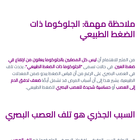
ملاحظة مهمة: الجلوكوما ذات
الضغط الطبيعي
من المثير للاهتمام أن
ليس كل المصابين بالجلوكوما يعانون من ارتفاع في
ضغط العين
. في حالات تسمى
"الجلوكوما ذات الضغط الطبيعي"
، يحدث تلف
في العصب البصري على الرغم من أن قياس الضغط يبدو ضمن المعدلات
الطبيعية. يشير هذا إلى أن أسباب المرض قد تشمل أيضًا
ضعف تدفق الدم
إلى العصب
أو
حساسية شديدة للعصب البصري
للضغط الطبيعي.
السبب الجذري هو تلف العصب البصري
في النهاية، السبب الحقيقي لفقدان البصر في الجلوكوما هو
تلف العصب