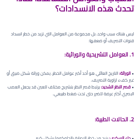
تحدث هذه الانسدادات؟
ليس هناك سبب واحد، بل مجموعة من العوامل التي تزيد من خطر انسداد
قنوات التصريف أو ضعفها:
1. العوامل التشريحية والوراثية:
•
الوراثة:
التاريخ العائلي هو أحد أكبر عوامل الخطر. يمكن وراثة شكل ضيق أو
غير كفء لزاوية التصريف.
•
قصر النظر الشديد:
يرتبط قصر النظر بتشريح مختلف للعين قد يجعل العصب
البصري أكثر عرضة للضرر حتى تحت ضغط طبيعي.
2. الحالات الطبية:
•
داء السكري:
يزيد من خطر الإصابة بالجلوكوما بشكل كبير.