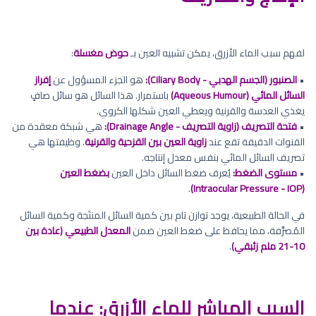
لفهم سبب الماء الأزرق، يمكن تشبيه العين بـ
حوض مغسلة
:
•
الصنبور (الجسم الهدبي - Ciliary Body):
هو الجزء المسؤول عن
إفراز
السائل المائي (Aqueous Humour)
باستمرار. هذا السائل هو سائل صافٍ
يغذي العدسة والقرنية ويعطي العين شكلها الكروي.
•
فتحة التصريف (زاوية التصريف - Drainage Angle):
هي شبكة معقدة من
القنوات الدقيقة تقع عند
زاوية العين بين القزحية والقرنية
. وظيفتها هي
تصريف السائل المائي بنفس معدل إنتاجه.
•
مستوى الضغط:
يُعرف ضغط السائل داخل العين
بضغط العين
.
(Intraocular Pressure - IOP)
في الحالة الطبيعية، يوجد توازن تام بين كمية السائل المنتَجة وكمية السائل
المُصرَّفة، مما يحافظ على ضغط العين ضمن
المعدل الطبيعي (عادة بين
10-21 ملم زئبقي)
.
السبب المباشر للماء الأزرق: عندما