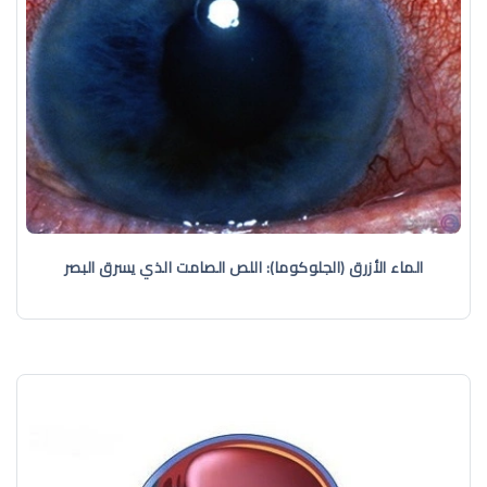
الماء الأزرق (الجلوكوما): اللص الصامت الذي يسرق البصر