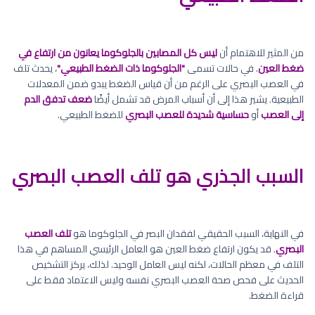
من المثير للاهتمام أن
ليس كل المصابين بالجلوكوما يعانون من ارتفاع في
ضغط العين
. في حالات تسمى
"الجلوكوما ذات الضغط الطبيعي"
، يحدث تلف
في العصب البصري على الرغم من أن قياس الضغط يبدو ضمن المعدلات
الطبيعية. يشير هذا إلى أن أسباب المرض قد تشمل أيضًا
ضعف تدفق الدم
إلى العصب
أو
حساسية شديدة للعصب البصري
للضغط الطبيعي.
السبب الجذري هو تلف العصب البصري
في النهاية، السبب الحقيقي لفقدان البصر في الجلوكوما هو
تلف العصب
البصري
. قد يكون ارتفاع ضغط العين هو العامل الرئيسي المساهم في هذا
التلف في معظم الحالات، لكنه ليس العامل الوحيد. لذلك، يركز التشخيص
الحديث على فحص صحة العصب البصري نفسه وليس الاعتماد فقط على
قراءة الضغط.