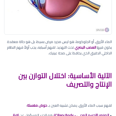
الماء الأزرق، أو الجلوكوما، هو ليس مجرد مرض بسيط، بل هو حالة معقدة
يكون فيها
العصب البصري
تحت التهديد. لفهم أسبابه، يجب أولاً فهم النظام
الداخلي الدقيق الذي يحافظ على صحة عينيك.
الآلية الأساسية: اختلال التوازن بين
الإنتاج والتصريف
لفهم سبب الماء الأزرق، يمكن تشبيه العين بـ
حوض مغسلة
:
•
الصنبور (الجسم الهدبي - Ciliary Body):
هو الجزء المسؤول عن
إفراز