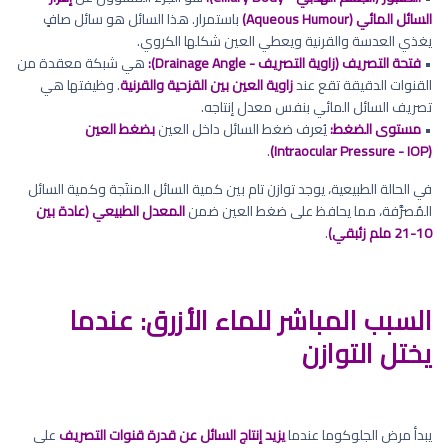
السائل المائي (Aqueous Humour)
باستمرار. هذا السائل هو سائل صافٍ
يغذي العدسة والقرنية ويعطي العين شكلها الكروي.
•
فتحة التصريف (زاوية التصريف - Drainage Angle):
هي شبكة معقدة من
القنوات الدقيقة تقع عند
زاوية العين بين القزحية والقرنية
. وظيفتها هي
تصريف السائل المائي بنفس معدل إنتاجه.
•
مستوى الضغط:
يُعرف ضغط السائل داخل العين
بضغط العين
.
(Intraocular Pressure - IOP)
في الحالة الطبيعية، يوجد توازن تام بين كمية السائل المنتَجة وكمية السائل
المُصرَّفة، مما يحافظ على ضغط العين ضمن
المعدل الطبيعي (عادة بين
10-21 ملم زئبقي)
.
السبب المباشر للماء الأزرق: عندما
يختل التوازن
يبدأ مرض الجلوكوما عندما
يزيد إنتاج السائل عن قدرة قنوات التصريف
على