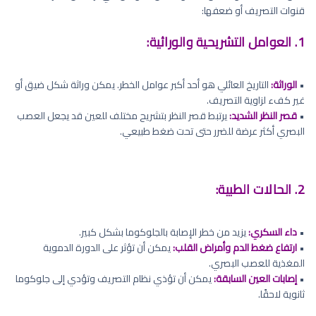
قنوات التصريف أو ضعفها:
1. العوامل التشريحية والوراثية:
•
الوراثة:
التاريخ العائلي هو أحد أكبر عوامل الخطر. يمكن وراثة شكل ضيق أو
غير كفء لزاوية التصريف.
•
قصر النظر الشديد:
يرتبط قصر النظر بتشريح مختلف للعين قد يجعل العصب
البصري أكثر عرضة للضرر حتى تحت ضغط طبيعي.
2. الحالات الطبية:
•
داء السكري:
يزيد من خطر الإصابة بالجلوكوما بشكل كبير.
•
ارتفاع ضغط الدم وأمراض القلب:
يمكن أن تؤثر على الدورة الدموية
المغذية للعصب البصري.
•
إصابات العين السابقة:
يمكن أن تؤذي نظام التصريف وتؤدي إلى جلوكوما
ثانوية لاحقًا.