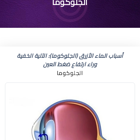
ما هو علاج المياه الزرقاء
الجلوكوما
في العين
أسباب الماء الأزرق (الجلوكوما): الآلية الخفية
وراء ارتفاع ضغط العين
الجلوكوما