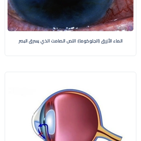
الماء الأزرق (الجلوكوما): اللص الصامت الذي يسرق البصر