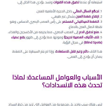
استيعابه أو عندما
تضيق هذه القنوات
وتسد. يؤدي هذا الخلل إلى:
1.
تجمُّع السائل المائي
داخل الحجرة الأمامية للعين.
2.
ارتفاع ضغط العين
بشكل غير طبيعي.
3.
الضغط الميكانيكي المستمر
على رأس العصب البصري الحساس، وهو
نقطة اتصال العين بالدماغ.
4.
منع تدفق الدم
إلى العصب البصري، مما يحرمه من الأكسجين والغذاء.
5.
تلف الألياف العصبية تدريجيًا
وموتها، مما يؤدي إلى ظهور
بقع عمياء
(Blind Spots)
في مجال الرؤية.
هذا التلف
دائم وغير قابل للاستعادة
، وإذا لم يتم السيطرة على الضغط،
يمكن أن يؤدي إلى العمى.
الأسباب والعوامل المساعدة: لماذا
تحدث هذه الانسدادات؟
ليس هناك سبب واحد، بل مجموعة من العوامل التي تزيد من خطر انسداد