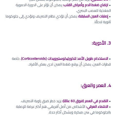
•
ارتفاع ضغط الدم وأمراض القلب:
يمكن أن تؤثر على الدورة الدموية
المغذية للعصب البصري.
•
إصابات العين السابقة:
يمكن أن تؤذي نظام التصريف وتؤدي إلى جلوكوما
ثانوية لاحقًا.
3. الأدوية:
•
الاستخدام طويل الأمد للكورتيكوستيرويدات (Corticosteroids)
، خاصة
قطرات العين، يمكن أن يرفع ضغط العين لدى بعض الأفراد.
4. العمر والعرق:
•
التقدم في العمر (فوق 60 عامًا):
يزيد خطر ضيق زاوية التصريف.
•
الانتماء العرقي:
الأشخاص من أصل أفريقي هم أكثر عرضة للإصابة
بالجلوكوما في سن مبكرة وبشكل أكثر حدة.