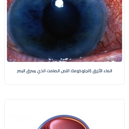
الماء الأزرق (الجلوكوما): اللص الصامت الذي يسرق البصر