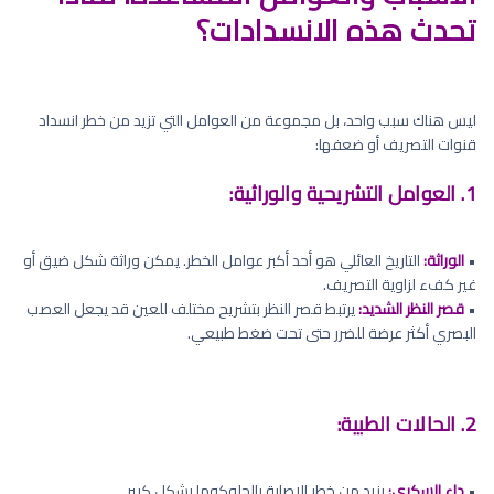
تحدث هذه الانسدادات؟
ليس هناك سبب واحد، بل مجموعة من العوامل التي تزيد من خطر انسداد
قنوات التصريف أو ضعفها:
1. العوامل التشريحية والوراثية:
•
الوراثة:
التاريخ العائلي هو أحد أكبر عوامل الخطر. يمكن وراثة شكل ضيق أو
غير كفء لزاوية التصريف.
•
قصر النظر الشديد:
يرتبط قصر النظر بتشريح مختلف للعين قد يجعل العصب
البصري أكثر عرضة للضرر حتى تحت ضغط طبيعي.
2. الحالات الطبية:
•
داء السكري:
يزيد من خطر الإصابة بالجلوكوما بشكل كبير.