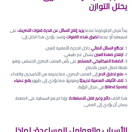
يختل التوازن
يبدأ مرض الجلوكوما عندما
يزيد إنتاج السائل عن قدرة قنوات التصريف
على
استيعابه أو عندما
تضيق هذه القنوات
وتسد. يؤدي هذا الخلل إلى:
1.
تجمُّع السائل المائي
داخل الحجرة الأمامية للعين.
2.
ارتفاع ضغط العين
بشكل غير طبيعي.
3.
الضغط الميكانيكي المستمر
على رأس العصب البصري الحساس، وهو
نقطة اتصال العين بالدماغ.
4.
منع تدفق الدم
إلى العصب البصري، مما يحرمه من الأكسجين والغذاء.
5.
تلف الألياف العصبية تدريجيًا
وموتها، مما يؤدي إلى ظهور
بقع عمياء
(Blind Spots)
في مجال الرؤية.
هذا التلف
دائم وغير قابل للاستعادة
، وإذا لم يتم السيطرة على الضغط،
يمكن أن يؤدي إلى العمى.
الأسباب والعوامل المساعدة: لماذا