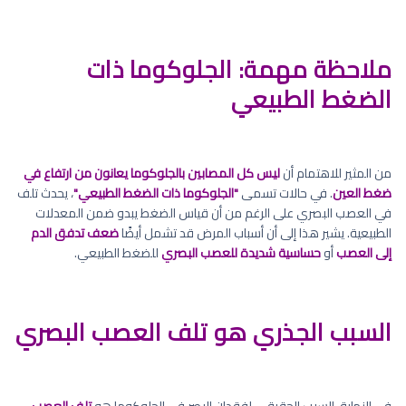
ملاحظة مهمة: الجلوكوما ذات
الضغط الطبيعي
من المثير للاهتمام أن
ليس كل المصابين بالجلوكوما يعانون من ارتفاع في
ضغط العين
. في حالات تسمى
"الجلوكوما ذات الضغط الطبيعي"
، يحدث تلف
في العصب البصري على الرغم من أن قياس الضغط يبدو ضمن المعدلات
الطبيعية. يشير هذا إلى أن أسباب المرض قد تشمل أيضًا
ضعف تدفق الدم
إلى العصب
أو
حساسية شديدة للعصب البصري
للضغط الطبيعي.
السبب الجذري هو تلف العصب البصري
في النهاية، السبب الحقيقي لفقدان البصر في الجلوكوما هو
تلف العصب