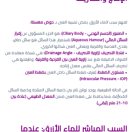
لفهم سبب الماء الأزرق، يمكن تشبيه العين بـ
حوض مغسلة
:
•
الصنبور (الجسم الهدبي - Ciliary Body):
هو الجزء المسؤول عن
إفراز
السائل المائي (Aqueous Humour)
باستمرار. هذا السائل هو سائل صافٍ
يغذي العدسة والقرنية ويعطي العين شكلها الكروي.
•
فتحة التصريف (زاوية التصريف - Drainage Angle):
هي شبكة معقدة من
القنوات الدقيقة تقع عند
زاوية العين بين القزحية والقرنية
. وظيفتها هي
تصريف السائل المائي بنفس معدل إنتاجه.
•
مستوى الضغط:
يُعرف ضغط السائل داخل العين
بضغط العين
.
(Intraocular Pressure - IOP)
في الحالة الطبيعية، يوجد توازن تام بين كمية السائل المنتَجة وكمية السائل
المُصرَّفة، مما يحافظ على ضغط العين ضمن
المعدل الطبيعي (عادة بين
10-21 ملم زئبقي)
.
السبب المباشر للماء الأزرق: عندما