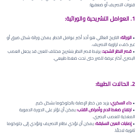
قنوات التصريف أو ضعفها:
1. العوامل التشريحية والوراثية:
•
الوراثة:
التاريخ العائلي هو أحد أكبر عوامل الخطر. يمكن وراثة شكل ضيق أو
غير كفء لزاوية التصريف.
•
قصر النظر الشديد:
يرتبط قصر النظر بتشريح مختلف للعين قد يجعل العصب
البصري أكثر عرضة للضرر حتى تحت ضغط طبيعي.
2. الحالات الطبية:
•
داء السكري:
يزيد من خطر الإصابة بالجلوكوما بشكل كبير.
•
ارتفاع ضغط الدم وأمراض القلب:
يمكن أن تؤثر على الدورة الدموية
المغذية للعصب البصري.
•
إصابات العين السابقة:
يمكن أن تؤذي نظام التصريف وتؤدي إلى جلوكوما
ثانوية لاحقًا.