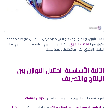
الماء الأزرق، أو الجلوكوما، هو ليس مجرد مرض بسيط، بل هو حالة معقدة
يكون فيها
العصب البصري
تحت التهديد. لفهم أسبابه، يجب أولاً فهم النظام
الداخلي الدقيق الذي يحافظ على صحة عينيك.
الآلية الأساسية: اختلال التوازن بين
الإنتاج والتصريف
لفهم سبب الماء الأزرق، يمكن تشبيه العين بـ
حوض مغسلة
:
•
الصنبور (الجسم الهدبي - Ciliary Body):
هو الجزء المسؤول عن
إفراز