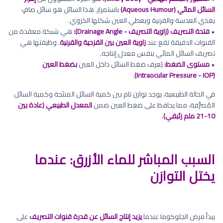
السائل المائي (Aqueous Humour)
باستمرار. هذا السائل هو سائل صافٍ
يغذي العدسة والقرنية ويعطي العين شكلها الكروي.
•
فتحة التصريف (زاوية التصريف - Drainage Angle):
هي شبكة معقدة من
القنوات الدقيقة تقع عند
زاوية العين بين القزحية والقرنية
. وظيفتها هي
تصريف السائل المائي بنفس معدل إنتاجه.
•
مستوى الضغط:
يُعرف ضغط السائل داخل العين
بضغط العين
.
(Intraocular Pressure - IOP)
في الحالة الطبيعية، يوجد توازن تام بين كمية السائل المنتَجة وكمية السائل
المُصرَّفة، مما يحافظ على ضغط العين ضمن
المعدل الطبيعي (عادة بين
10-21 ملم زئبقي)
.
السبب المباشر للماء الأزرق: عندما
يختل التوازن
يبدأ مرض الجلوكوما عندما
يزيد إنتاج السائل عن قدرة قنوات التصريف
على