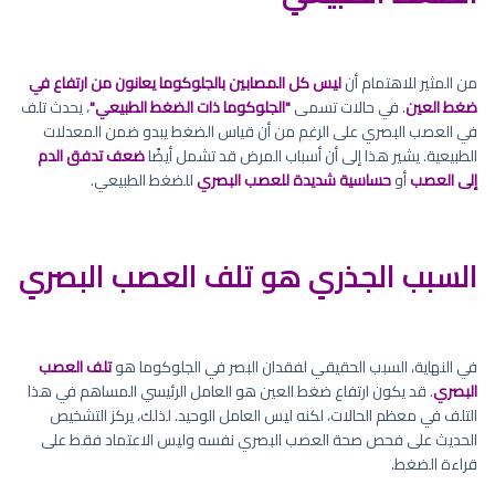
من المثير للاهتمام أن
ليس كل المصابين بالجلوكوما يعانون من ارتفاع في
ضغط العين
. في حالات تسمى
"الجلوكوما ذات الضغط الطبيعي"
، يحدث تلف
في العصب البصري على الرغم من أن قياس الضغط يبدو ضمن المعدلات
الطبيعية. يشير هذا إلى أن أسباب المرض قد تشمل أيضًا
ضعف تدفق الدم
إلى العصب
أو
حساسية شديدة للعصب البصري
للضغط الطبيعي.
السبب الجذري هو تلف العصب البصري
في النهاية، السبب الحقيقي لفقدان البصر في الجلوكوما هو
تلف العصب
البصري
. قد يكون ارتفاع ضغط العين هو العامل الرئيسي المساهم في هذا
التلف في معظم الحالات، لكنه ليس العامل الوحيد. لذلك، يركز التشخيص
الحديث على فحص صحة العصب البصري نفسه وليس الاعتماد فقط على
قراءة الضغط.