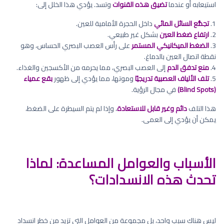
استيعابه أو عندما
تضيق هذه القنوات
وتسد. يؤدي هذا الخلل إلى:
1.
تجمُّع السائل المائي
داخل الحجرة الأمامية للعين.
2.
ارتفاع ضغط العين
بشكل غير طبيعي.
3.
الضغط الميكانيكي المستمر
على رأس العصب البصري الحساس، وهو
نقطة اتصال العين بالدماغ.
4.
منع تدفق الدم
إلى العصب البصري، مما يحرمه من الأكسجين والغذاء.
5.
تلف الألياف العصبية تدريجيًا
وموتها، مما يؤدي إلى ظهور
بقع عمياء
(Blind Spots)
في مجال الرؤية.
هذا التلف
دائم وغير قابل للاستعادة
، وإذا لم يتم السيطرة على الضغط،
يمكن أن يؤدي إلى العمى.
الأسباب والعوامل المساعدة: لماذا
تحدث هذه الانسدادات؟
ليس هناك سبب واحد، بل مجموعة من العوامل التي تزيد من خطر انسداد