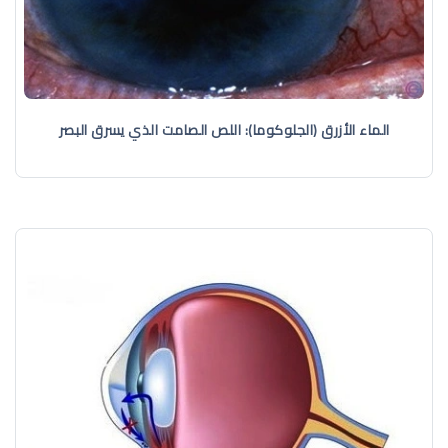
الماء الأزرق (الجلوكوما): اللص الصامت الذي يسرق البصر