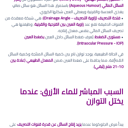
السائل المائي (Aqueous Humour)
باستمرار. هذا السائل هو سائل صافٍ
يغذي العدسة والقرنية ويعطي العين شكلها الكروي.
•
فتحة التصريف (زاوية التصريف - Drainage Angle):
هي شبكة معقدة من
القنوات الدقيقة تقع عند
زاوية العين بين القزحية والقرنية
. وظيفتها هي
تصريف السائل المائي بنفس معدل إنتاجه.
•
مستوى الضغط:
يُعرف ضغط السائل داخل العين
بضغط العين
.
(Intraocular Pressure - IOP)
في الحالة الطبيعية، يوجد توازن تام بين كمية السائل المنتَجة وكمية السائل
المُصرَّفة، مما يحافظ على ضغط العين ضمن
المعدل الطبيعي (عادة بين
10-21 ملم زئبقي)
.
السبب المباشر للماء الأزرق: عندما
يختل التوازن
يبدأ مرض الجلوكوما عندما
يزيد إنتاج السائل عن قدرة قنوات التصريف
على