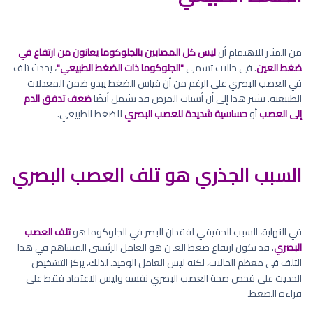
من المثير للاهتمام أن
ليس كل المصابين بالجلوكوما يعانون من ارتفاع في
ضغط العين
. في حالات تسمى
"الجلوكوما ذات الضغط الطبيعي"
، يحدث تلف
في العصب البصري على الرغم من أن قياس الضغط يبدو ضمن المعدلات
الطبيعية. يشير هذا إلى أن أسباب المرض قد تشمل أيضًا
ضعف تدفق الدم
إلى العصب
أو
حساسية شديدة للعصب البصري
للضغط الطبيعي.
السبب الجذري هو تلف العصب البصري
في النهاية، السبب الحقيقي لفقدان البصر في الجلوكوما هو
تلف العصب
البصري
. قد يكون ارتفاع ضغط العين هو العامل الرئيسي المساهم في هذا
التلف في معظم الحالات، لكنه ليس العامل الوحيد. لذلك، يركز التشخيص
الحديث على فحص صحة العصب البصري نفسه وليس الاعتماد فقط على
قراءة الضغط.