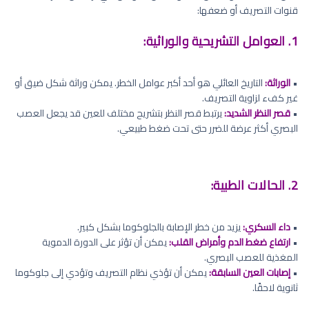
قنوات التصريف أو ضعفها:
1. العوامل التشريحية والوراثية:
•
الوراثة:
التاريخ العائلي هو أحد أكبر عوامل الخطر. يمكن وراثة شكل ضيق أو
غير كفء لزاوية التصريف.
•
قصر النظر الشديد:
يرتبط قصر النظر بتشريح مختلف للعين قد يجعل العصب
البصري أكثر عرضة للضرر حتى تحت ضغط طبيعي.
2. الحالات الطبية:
•
داء السكري:
يزيد من خطر الإصابة بالجلوكوما بشكل كبير.
•
ارتفاع ضغط الدم وأمراض القلب:
يمكن أن تؤثر على الدورة الدموية
المغذية للعصب البصري.
•
إصابات العين السابقة:
يمكن أن تؤذي نظام التصريف وتؤدي إلى جلوكوما
ثانوية لاحقًا.