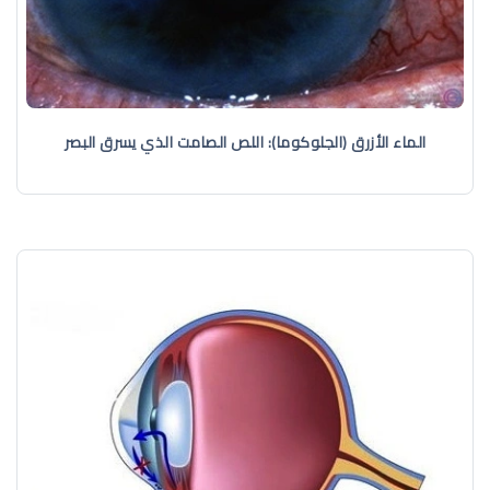
الماء الأزرق (الجلوكوما): اللص الصامت الذي يسرق البصر