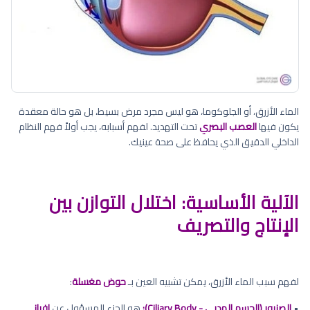
الماء الأزرق، أو الجلوكوما، هو ليس مجرد مرض بسيط، بل هو حالة معقدة
يكون فيها
العصب البصري
تحت التهديد. لفهم أسبابه، يجب أولاً فهم النظام
الداخلي الدقيق الذي يحافظ على صحة عينيك.
الآلية الأساسية: اختلال التوازن بين
الإنتاج والتصريف
لفهم سبب الماء الأزرق، يمكن تشبيه العين بـ
حوض مغسلة
:
•
الصنبور (الجسم الهدبي - Ciliary Body):
هو الجزء المسؤول عن
إفراز