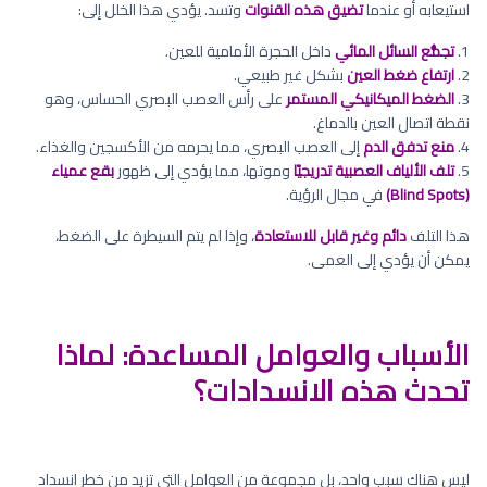
استيعابه أو عندما
تضيق هذه القنوات
وتسد. يؤدي هذا الخلل إلى:
1.
تجمُّع السائل المائي
داخل الحجرة الأمامية للعين.
2.
ارتفاع ضغط العين
بشكل غير طبيعي.
3.
الضغط الميكانيكي المستمر
على رأس العصب البصري الحساس، وهو
نقطة اتصال العين بالدماغ.
4.
منع تدفق الدم
إلى العصب البصري، مما يحرمه من الأكسجين والغذاء.
5.
تلف الألياف العصبية تدريجيًا
وموتها، مما يؤدي إلى ظهور
بقع عمياء
(Blind Spots)
في مجال الرؤية.
هذا التلف
دائم وغير قابل للاستعادة
، وإذا لم يتم السيطرة على الضغط،
يمكن أن يؤدي إلى العمى.
الأسباب والعوامل المساعدة: لماذا
تحدث هذه الانسدادات؟
ليس هناك سبب واحد، بل مجموعة من العوامل التي تزيد من خطر انسداد