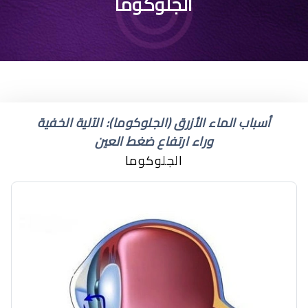
ماهي اعراض الماء الازرق
الجلوكوما
في العين
أسباب الماء الأزرق (الجلوكوما): الآلية الخفية
وراء ارتفاع ضغط العين
الجلوكوما